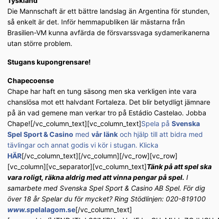
Tyskland
Die Mannschaft är ett bättre landslag än Argentina för stunden,
så enkelt är det. Inför hemmapubliken lär mästarna från
Brasilien-VM kunna avfärda de försvarssvaga sydamerikanerna
utan större problem.
Stugans kupongrensare!
Chapecoense
Chape har haft en tung säsong men ska verkligen inte vara
chanslösa mot ett halvdant Fortaleza. Det blir betydligt jämnare
på än vad gemene man verkar tro på Estádio Castelao. Jobba
Chape![/vc_column_text][vc_column_text]
Spela på
Svenska
Spel Sport & Casino
med
vår länk
och hjälp till att bidra med
tävlingar och annat godis vi kör i stugan. Klicka
HÄR
[/vc_column_text][/vc_column][/vc_row][vc_row]
[vc_column][vc_separator][vc_column_text]
Tänk på att spel ska
vara roligt, räkna aldrig med att vinna pengar på spel.
I
samarbete med Svenska Spel Sport & Casino AB Spel. För dig
över 18 år Spelar du för mycket? Ring Stödlinjen: 020-819100
www.s
pelalagom.se
[/vc_column_text]