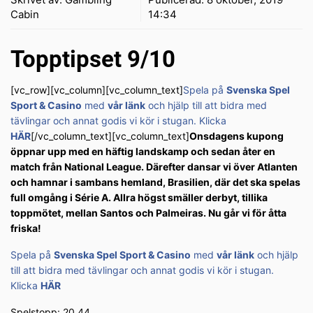
Cabin
14:34
Topptipset 9/10
[vc_row][vc_column][vc_column_text]
Spela på
Svenska Spel
Sport & Casino
med
vår länk
och hjälp till att bidra med
tävlingar och annat godis vi kör i stugan. Klicka
HÄR
[/vc_column_text][vc_column_text]
Onsdagens kupong
öppnar upp med en häftig landskamp och sedan åter en
match från National League. Därefter dansar vi över Atlanten
och hamnar i sambans hemland, Brasilien, där det ska spelas
full omgång i Série A. Allra högst smäller derbyt, tillika
toppmötet, mellan Santos och Palmeiras. Nu går vi för åtta
friska!
Spela på
Svenska Spel Sport & Casino
med
vår länk
och hjälp
till att bidra med tävlingar och annat godis vi kör i stugan.
Klicka
HÄR
Spelstopp: 20.44