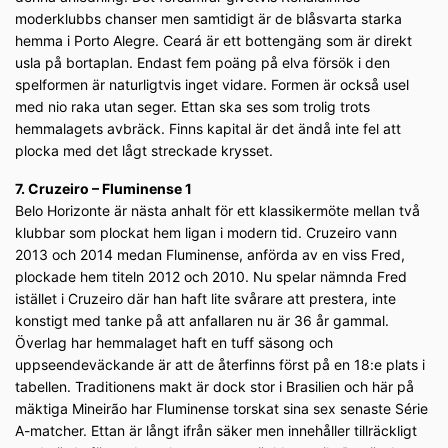
moderklubbs chanser men samtidigt är de blåsvarta starka
hemma i Porto Alegre. Ceará är ett bottengäng som är direkt
usla på bortaplan. Endast fem poäng på elva försök i den
spelformen är naturligtvis inget vidare. Formen är också usel
med nio raka utan seger. Ettan ska ses som trolig trots
hemmalagets avbräck. Finns kapital är det ändå inte fel att
plocka med det lågt streckade krysset.
7. Cruzeiro – Fluminense 1
Belo Horizonte är nästa anhalt för ett klassikermöte mellan två
klubbar som plockat hem ligan i modern tid. Cruzeiro vann
2013 och 2014 medan Fluminense, anförda av en viss Fred,
plockade hem titeln 2012 och 2010. Nu spelar nämnda Fred
istället i Cruzeiro där han haft lite svårare att prestera, inte
konstigt med tanke på att anfallaren nu är 36 år gammal.
Överlag har hemmalaget haft en tuff säsong och
uppseendeväckande är att de återfinns först på en 18:e plats i
tabellen. Traditionens makt är dock stor i Brasilien och här på
mäktiga Mineirão har Fluminense torskat sina sex senaste Série
A-matcher. Ettan är långt ifrån säker men innehåller tillräckligt