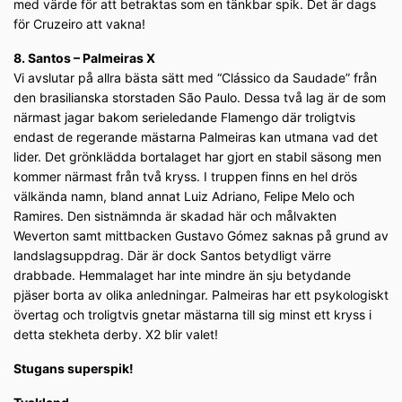
med värde för att betraktas som en tänkbar spik. Det är dags
för Cruzeiro att vakna!
8. Santos – Palmeiras X
Vi avslutar på allra bästa sätt med “Clássico da Saudade” från
den brasilianska storstaden São Paulo. Dessa två lag är de som
närmast jagar bakom serieledande Flamengo där troligtvis
endast de regerande mästarna Palmeiras kan utmana vad det
lider. Det grönklädda bortalaget har gjort en stabil säsong men
kommer närmast från två kryss. I truppen finns en hel drös
välkända namn, bland annat Luiz Adriano, Felipe Melo och
Ramires. Den sistnämnda är skadad här och målvakten
Weverton samt mittbacken Gustavo Gómez saknas på grund av
landslagsuppdrag. Där är dock Santos betydligt värre
drabbade. Hemmalaget har inte mindre än sju betydande
pjäser borta av olika anledningar. Palmeiras har ett psykologiskt
övertag och troligtvis gnetar mästarna till sig minst ett kryss i
detta stekheta derby. X2 blir valet!
Stugans superspik!