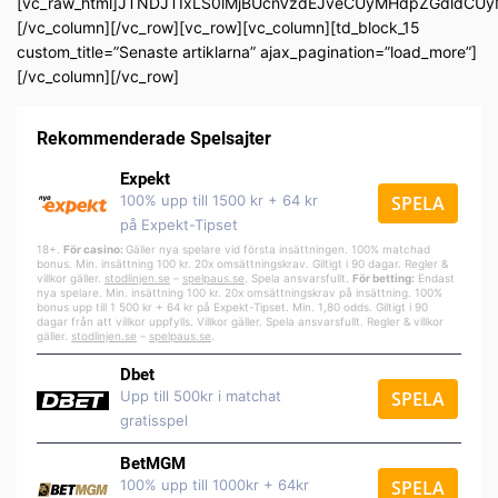
[vc_raw_html]JTNDJTIxLS0lMjBUcnVzdEJveCUyMHdpZGdldC
[/vc_column][/vc_row][vc_row][vc_column][td_block_15
custom_title=”Senaste artiklarna” ajax_pagination=”load_more”]
[/vc_column][/vc_row]
Rekommenderade Spelsajter
Expekt
100% upp till 1500 kr + 64 kr
SPELA
på Expekt-Tipset
18+.
För casino:
Gäller nya spelare vid första insättningen. 100% matchad
bonus. Min. insättning 100 kr. 20x omsättningskrav. Giltigt i 90 dagar. Regler &
villkor gäller.
stodlinjen.se
–
spelpa
us.se
. Spela ansvarsfullt.
För betting:
Endast
nya spelare. Min. insättning 100 kr. 20x omsättningskrav på insättning. 100%
bonus upp till 1 500 kr + 64 kr på Expekt-Tipset. Min. 1,80 odds. Giltigt i 90
dagar från att villkor uppfylls. Villkor gäller. Spela ansvarsfullt. Regler & villkor
gäller.
stodlinjen.se
–
spelpaus.se
.
Dbet
Upp till 500kr i matchat
SPELA
gratisspel
BetMGM
100% upp till 1000kr + 64kr
SPELA