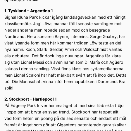
1. Tyskland – Argentina 1
Signal Iduna Park kickar igång landslagsveckan med ett härligt
klassikermöte. Jogi Löws mannar föll i senaste samlingen mot
Nederländerna men repade sedan mod och besegrade
Nordirland. Flera spelare i Bayern, inte minst Serge Gnabry, har
visat lysande form men här kommer troligen Löw testa en del
nya namn. Koch, Stark, Serdar, Amiri och Waldschmidt väntas
alla debutera. Det är dock inga duvungar. Argentina får klara
sig utan Lionel Messi och även namn som Di María och Agüero
saknas i denna samling. Visst finns klass hos sydamerikanerna
men Lionel Scaloni har haft märkbart svårt att få ihop det. Detta
bör Die Mannschaft vinna inför hemmapubliken i Dortmund. Bra
spik!
2. Stockport – Hartlepool 1
På Edgeley Park kliver hemmalaget ut med sina lilablekta tröjor
i hopp om att bryta en svag trend. Stockport har tappat allt
vad form heter, en poäng på de sex senaste och endast ett mål
framåt är inget som gör att Gigantens patenterade garv skallrar