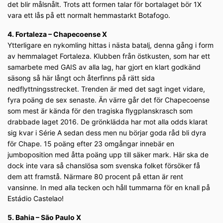
det blir målsnålt. Trots att formen talar för bortalaget bör 1X
vara ett lås på ett normalt hemmastarkt Botafogo.
4. Fortaleza – Chapecoense X
Ytterligare en nykomling hittas i nästa batalj, denna gång i form
av hemmalaget Fortaleza. Klubben från östkusten, som har ett
samarbete med GAIS av alla lag, har gjort en klart godkänd
säsong så här långt och återfinns på rätt sida
nedflyttningsstrecket. Trenden är med det sagt inget vidare,
fyra poäng de sex senaste. Än värre går det för Chapecoense
som mest är kända för den tragiska flygplanskrasch som
drabbade laget 2016. De grönklädda har mot alla odds klarat
sig kvar i Série A sedan dess men nu börjar goda råd bli dyra
för Chape. 15 poäng efter 23 omgångar innebär en
jumboposition med åtta poäng upp till säker mark. Här ska de
dock inte vara så chanslösa som svenska folket försöker få
dem att framstå. Närmare 80 procent på ettan är rent
vansinne. In med alla tecken och håll tummarna för en knall på
Estádio Castelao!
5. Bahia – São Paulo X