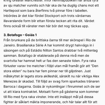
kring Greater Manchester. Inför hemmapubliken har ändå fyra
av sju matcher vunnits och här ska de ha duglig chans mot ett
Hartlepool som bara återfinns två pinnar före i tabellen.
Inbördes är det klar fördel Stockport och trots värdarnas
illavarslande form blir ettan första tecken att rita dit. Värdet
finns också till vänster men här bör det nog täckas upp.
3. Botafogo – Goiás 1
Från brunkare på de brittiska öarna till mer skönspel i Rio de
Janeiro. Brasilianska Série A har kommit drygt halvvägs in i
säsongen och på Estádio Nilton Santos drabbar två mittenlag
samman. Botafogo är etablerade på denna nivå men de
svartvita har hamnat helt ur fas den senaste tiden. Fyra raka
förluster varav tre matcher i följd utan mål framåt gör att “Den
stora elden” nu bara har fem pinnar ner till giljotinen. Just
målskyttet är lagets stora akilleshäl, särskilt nu när viktiga Alex
Menezes är skadad. Till följd av svag form sparkades tränaren
Barroca i dagarna. Goiás är nykomlingar i finrummet och de ser
ut att klara kontraktet. Motsatt form på gästerna som kommer
till Rio med fyra raka vinster. Inte ett insläppt mål på dessa
fighter är såklart mäkta imponerande, och här talar allt för att