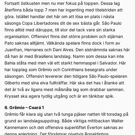
Fortsatt östkusten men nu mer fokus på toppen. Dessa lag
återfinns båda topp 7 men har ingenting med titelstriden att
göra. Istället handlar det här om att lösa en plats i nästa
säsongs Copa Libertadores dit de sex bästa går. São Paulo
finns alltid med däruppe, till stor del tack vare sin starka
organisation. Offensivt finns det större problem och stjärnan
Pato saknas alltjämt. Välkända spelare finns dock i form av
Juanfran, Hernanes och Dani Alves. Den sistnämnda saknas här
då han är med Brasiliens landslag. Namn som dessa kan inte
Bahia ståta med men väl ett starkt hemmaspel i Salvador. Här
har topplag som Grêmio och Corinthians besegrats under
säsongen. Offensivt levererar den tidigare São Paulo-spelaren
Gilberto med sina elva fullträffar. Här ska det has i åtanke att
det är två av ligans mest målsnåla lag som drabbar samman.
Krysset ska agera tydlig utgång och är en tänkbar spik.
6. Grêmio – Ceará 1
Grêmio får klara sig utan två tunga pjäser natten till torsdag på
grund av landslagsuppdrag. Både viktiga mittbacken Walter
Kannemann och det offensiva superlöftet Éverton saknas av
denna anledning. Det försämrar givetvis Ronaldinhos