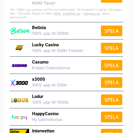
MGM-Tipset
18+. Gäller nya spelare vid första insättningen. Gratisspelet är giltigt i 60 dagar.
Min. 1.80 odds. Regler & villkor
gäller
.
stodlinjen.se
–
spelpaus.se
. Spela
ansvarsfullt.
Betinia
SPELA
100% upp till 1000kr
Lucky Casino
SPELA
100% upp till 500kr Freebet
Casumo
SPELA
Endast Casinobonus
x3000
SPELA
100% upp till 500kr
Lodur
SPELA
100% upp till 1000kr
HappyCasino
SPELA
Ny Casinobonus
Interwetten