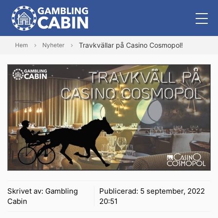
Travkvällar på Casino Cosmopol!
Hem
Nyheter
Skrivet av:
Gambling
Publicerad:
5 september, 2022
Cabin
20:51