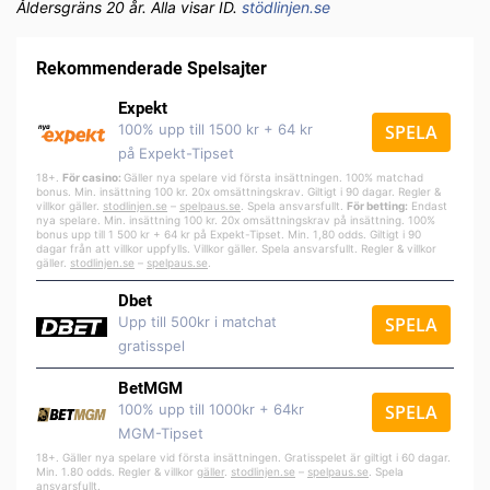
Åldersgräns 20 år. Alla visar ID.
stödlinjen.se
Rekommenderade Spelsajter
Expekt
100% upp till 1500 kr + 64 kr
SPELA
på Expekt-Tipset
18+.
För casino:
Gäller nya spelare vid första insättningen. 100% matchad
bonus. Min. insättning 100 kr. 20x omsättningskrav. Giltigt i 90 dagar. Regler &
villkor gäller.
stodlinjen.se
–
spelpa
us.se
. Spela ansvarsfullt.
För betting:
Endast
nya spelare. Min. insättning 100 kr. 20x omsättningskrav på insättning. 100%
bonus upp till 1 500 kr + 64 kr på Expekt-Tipset. Min. 1,80 odds. Giltigt i 90
dagar från att villkor uppfylls. Villkor gäller. Spela ansvarsfullt. Regler & villkor
gäller.
stodlinjen.se
–
spelpaus.se
.
Dbet
Upp till 500kr i matchat
SPELA
gratisspel
BetMGM
100% upp till 1000kr + 64kr
SPELA
MGM-Tipset
18+. Gäller nya spelare vid första insättningen. Gratisspelet är giltigt i 60 dagar.
Min. 1.80 odds. Regler & villkor
gäller
.
stodlinjen.se
–
spelpaus.se
. Spela
ansvarsfullt.