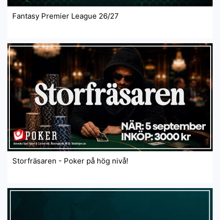
Fantasy Premier League 26/27
Storfräsaren - Poker på hög nivå!