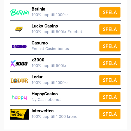
Betinia
SPELA
100% upp till 1000kr
Lucky Casino
SPELA
100% upp till 500kr Freebet
Casumo
SPELA
Endast Casinobonus
x3000
SPELA
100% upp till 500kr
Lodur
SPELA
100% upp till 1000kr
HappyCasino
SPELA
Ny Casinobonus
Interwetten
SPELA
100% upp till 1 000 kronor