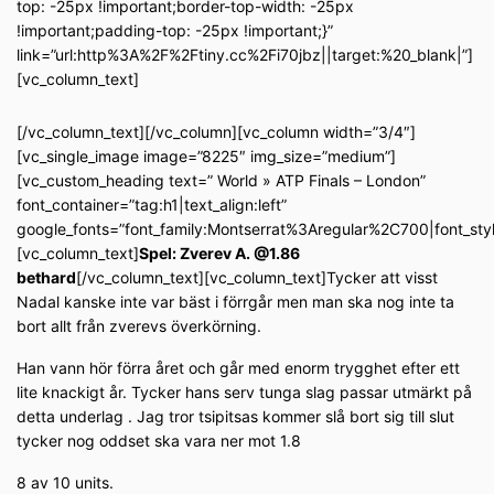
top: -25px !important;border-top-width: -25px
!important;padding-top: -25px !important;}”
link=”url:http%3A%2F%2Ftiny.cc%2Fi70jbz||target:%20_blank|”]
[vc_column_text]
[/vc_column_text][/vc_column][vc_column width=”3/4″]
[vc_single_image image=”8225″ img_size=”medium”]
[vc_custom_heading text=” World » ATP Finals – London”
font_container=”tag:h1|text_align:left”
google_fonts=”font_family:Montserrat%3Aregular%2C700|font_s
[vc_column_text]
Spel: Zverev A. @1.86
bethard
[/vc_column_text][vc_column_text]Tycker att visst
Nadal kanske inte var bäst i förrgår men man ska nog inte ta
bort allt från zverevs överkörning.
Han vann hör förra året och går med enorm trygghet efter ett
lite knackigt år. Tycker hans serv tunga slag passar utmärkt på
detta underlag . Jag tror tsipitsas kommer slå bort sig till slut
tycker nog oddset ska vara ner mot 1.8
8 av 10 units.