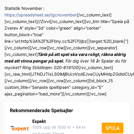
Statistik November :
https://spreadsheet.se/tgcnovember
[/vc_column_text]
[vc_column_text]//Zivvi[/vc_column_text][vc_btn title=”Spela på
Zverev A” style=”3d” color=”green” align=”center”
button_block=”true”
link=”url:http%3A%2F%2Ftiny.cc%2Fi70jbz||target:%20_blank|”]
[/vc_column][/vc_row][vc_row][vc_column][vc_separator]
[vc_column_text]
Tänk på att spel ska vara roligt, räkna aldrig
med att vinna pengar på spel.
För dig över 18 år Spelar du för
mycket? Ring Stödlinjen: 020-819100
[/vc_column_text]
[vc_raw_html]JTNDJTIxLS0lMjBUcnVzdEJveCUyMHdpZGdldC
[/vc_column][/vc_row][vc_row][vc_column][td_block_15
custom_title=”Senaste speltipsen” category_id=”5″
ajax_pagination=”load_more”][/vc_column][/vc_row]
Rekommenderade Spelsajter
Expekt
100% upp till 1500 kr + 64 kr
SPELA
på Expekt-Tipset