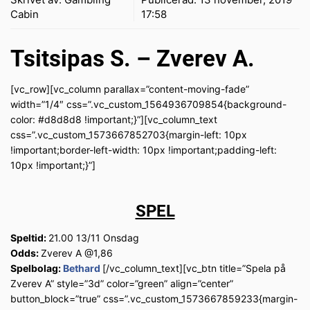
Cabin
17:58
Tsitsipas S. – Zverev A.
[vc_row][vc_column parallax=”content-moving-fade”
width=”1/4″ css=”.vc_custom_1564936709854{background-
color: #d8d8d8 !important;}”][vc_column_text
css=”.vc_custom_1573667852703{margin-left: 10px
!important;border-left-width: 10px !important;padding-left:
10px !important;}”]
SPEL
Speltid:
21.00 13/11 Onsdag
Odds:
Zverev A @1,86
Spelbolag:
Bethard
[/vc_column_text][vc_btn title=”Spela på
Zverev A” style=”3d” color=”green” align=”center”
button_block=”true” css=”.vc_custom_1573667859233{margin-