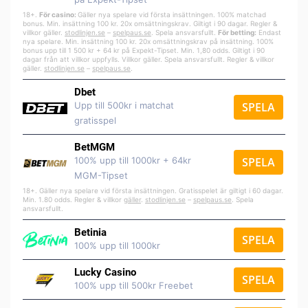
18+.
För casino:
Gäller nya spelare vid första insättningen. 100% matchad
bonus. Min. insättning 100 kr. 20x omsättningskrav. Giltigt i 90 dagar. Regler &
villkor gäller.
stodlinjen.se
–
spelpa
us.se
. Spela ansvarsfullt.
För betting:
Endast
nya spelare. Min. insättning 100 kr. 20x omsättningskrav på insättning. 100%
bonus upp till 1 500 kr + 64 kr på Expekt-Tipset. Min. 1,80 odds. Giltigt i 90
dagar från att villkor uppfylls. Villkor gäller. Spela ansvarsfullt. Regler & villkor
gäller.
stodlinjen.se
–
spelpaus.se
.
Dbet
Upp till 500kr i matchat
SPELA
gratisspel
BetMGM
100% upp till 1000kr + 64kr
SPELA
MGM-Tipset
18+. Gäller nya spelare vid första insättningen. Gratisspelet är giltigt i 60 dagar.
Min. 1.80 odds. Regler & villkor
gäller
.
stodlinjen.se
–
spelpaus.se
. Spela
ansvarsfullt.
Betinia
SPELA
100% upp till 1000kr
Lucky Casino
SPELA
100% upp till 500kr Freebet