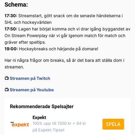
Schema:
17:30:
Streamstart, gött snack om de senaste händelserna i
SHL och hockeyvärlden
17:50:
Lagen har börjat komma och vi drar igång byggandet av
On Stream Powerplay när vi går igenom match för match och
gräver efter speltips.
19:00:
Hockeybreaks och härjande på domare!
Har ni några frågor om breaks, så är det bara att ställa dom i
streamen.
📺
Streamen på Twitch
📺
Streamen på Youtube
Rekommenderade Spelsajter
Expekt
100% upp till 1500 kr + 64 kr
SPELA
på Expekt-Tipset