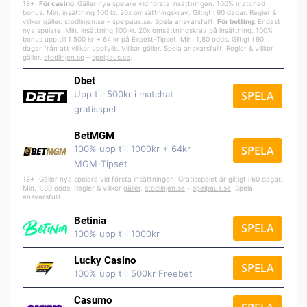
18+.
För casino:
Gäller nya spelare vid första insättningen. 100% matchad
bonus. Min. insättning 100 kr. 20x omsättningskrav. Giltigt i 90 dagar. Regler &
villkor gäller.
stodlinjen.se
–
spelpa
us.se
. Spela ansvarsfullt.
För betting:
Endast
nya spelare. Min. insättning 100 kr. 20x omsättningskrav på insättning. 100%
bonus upp till 1 500 kr + 64 kr på Expekt-Tipset. Min. 1,80 odds. Giltigt i 90
dagar från att villkor uppfylls. Villkor gäller. Spela ansvarsfullt. Regler & villkor
gäller.
stodlinjen.se
–
spelpaus.se
.
Dbet
Upp till 500kr i matchat
SPELA
gratisspel
BetMGM
100% upp till 1000kr + 64kr
SPELA
MGM-Tipset
18+. Gäller nya spelare vid första insättningen. Gratisspelet är giltigt i 60 dagar.
Min. 1.80 odds. Regler & villkor
gäller
.
stodlinjen.se
–
spelpaus.se
. Spela
ansvarsfullt.
Betinia
SPELA
100% upp till 1000kr
Lucky Casino
SPELA
100% upp till 500kr Freebet
Casumo