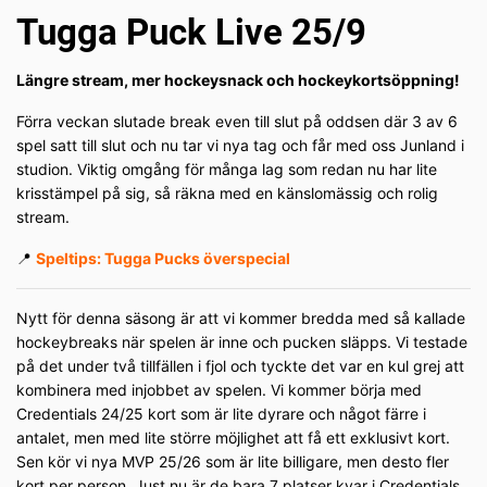
Tugga Puck Live 25/9
Längre stream, mer hockeysnack och hockeykortsöppning!
Förra veckan slutade break even till slut på oddsen där 3 av 6
spel satt till slut och nu tar vi nya tag och får med oss Junland i
studion. Viktig omgång för många lag som redan nu har lite
krisstämpel på sig, så räkna med en känslomässig och rolig
stream.
📍
Speltips: Tugga Pucks överspecial
Nytt för denna säsong är att vi kommer bredda med så kallade
hockeybreaks när spelen är inne och pucken släpps. Vi testade
på det under två tillfällen i fjol och tyckte det var en kul grej att
kombinera med injobbet av spelen. Vi kommer börja med
Credentials 24/25 kort som är lite dyrare och något färre i
antalet, men med lite större möjlighet att få ett exklusivt kort.
Sen kör vi nya MVP 25/26 som är lite billigare, men desto fler
kort per person. Just nu är de bara 7 platser kvar i Credentials,