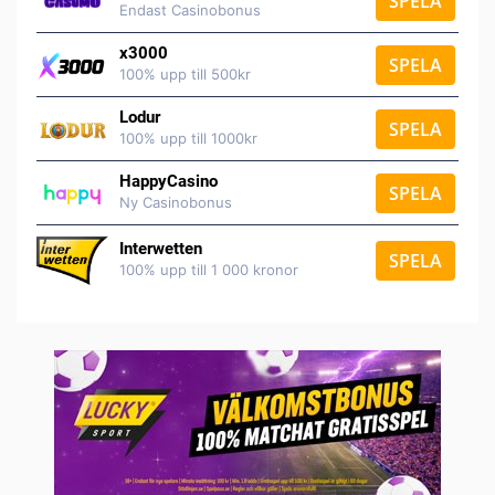
SPELA
Endast Casinobonus
x3000
SPELA
100% upp till 500kr
Lodur
SPELA
100% upp till 1000kr
HappyCasino
SPELA
Ny Casinobonus
Interwetten
SPELA
100% upp till 1 000 kronor