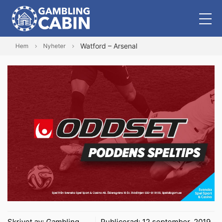
Watford – Arsenal
Hem
Nyheter
Skrivet av:
Gambling
Publicerad:
12 september, 2019