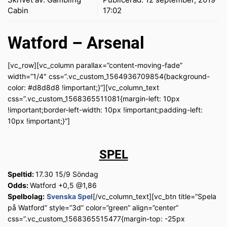
Cabin
17:02
Watford – Arsenal
[vc_row][vc_column parallax=”content-moving-fade”
width=”1/4″ css=”.vc_custom_1564936709854{background-
color: #d8d8d8 !important;}”][vc_column_text
css=”.vc_custom_1568365511081{margin-left: 10px
!important;border-left-width: 10px !important;padding-left:
10px !important;}”]
SPEL
Speltid:
17.30 15/9 Söndag
Odds:
Watford +0,5 @1,86
Spelbolag:
Svenska Spel
[/vc_column_text][vc_btn title=”Spela
på Watford” style=”3d” color=”green” align=”center”
css=”.vc_custom_1568365515477{margin-top: -25px