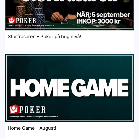
Storfräsaren - Poker på hög nivå!
Home Game - Augusti