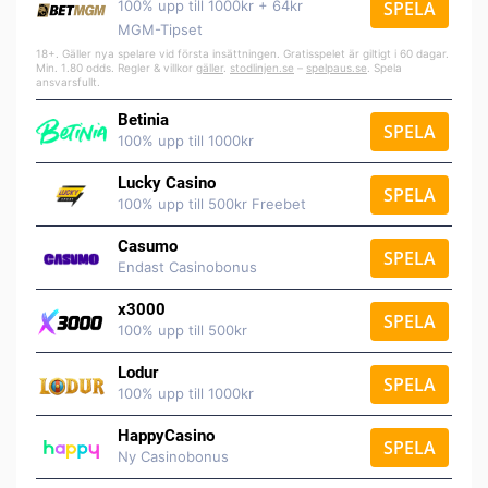
100% upp till 1000kr + 64kr
SPELA
MGM-Tipset
18+. Gäller nya spelare vid första insättningen. Gratisspelet är giltigt i 60 dagar.
Min. 1.80 odds. Regler & villkor
gäller
.
stodlinjen.se
–
spelpaus.se
. Spela
ansvarsfullt.
Betinia
SPELA
100% upp till 1000kr
Lucky Casino
SPELA
100% upp till 500kr Freebet
Casumo
SPELA
Endast Casinobonus
x3000
SPELA
100% upp till 500kr
Lodur
SPELA
100% upp till 1000kr
HappyCasino
SPELA
Ny Casinobonus