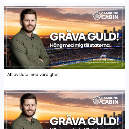
Att avsluta med värdighet