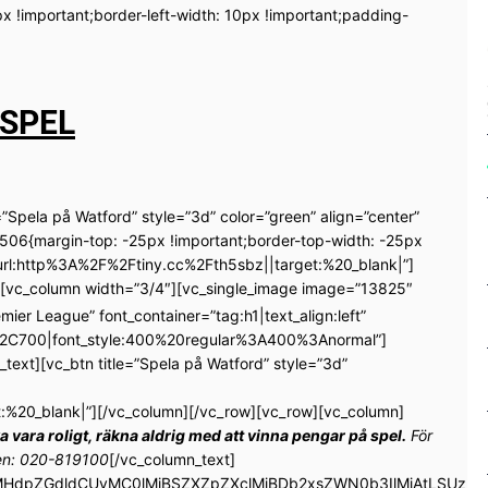
 !important;border-left-width: 10px !important;padding-
SPEL
=”Spela på Watford” style=”3d” color=”green” align=”center”
506{margin-top: -25px !important;border-top-width: -25px
=”url:http%3A%2F%2Ftiny.cc%2Fth5sbz||target:%20_blank|”]
][vc_column width=”3/4″][vc_single_image image=”13825″
er League” font_container=”tag:h1|text_align:left”
r%2C700|font_style:400%20regular%3A400%3Anormal”]
text][vc_btn title=”Spela på Watford” style=”3d”
:%20_blank|”][/vc_column][/vc_row][vc_row][vc_column]
a vara roligt, räkna aldrig med att vinna pengar på spel.
För
jen: 020-819100
[/vc_column_text]
UyMHdpZGdldCUyMC0lMjBSZXZpZXclMjBDb2xsZWN0b3IlMjAtLSUz