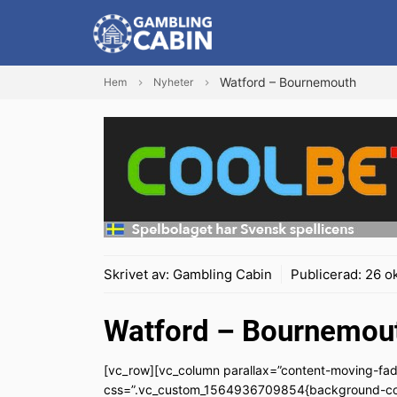
Watford – Bournemouth
Hem
Nyheter
Skrivet av:
Gambling Cabin
Publicerad:
26 o
Watford – Bournemou
[vc_row][vc_column parallax=”content-moving-fad
css=”.vc_custom_1564936709854{background-colo