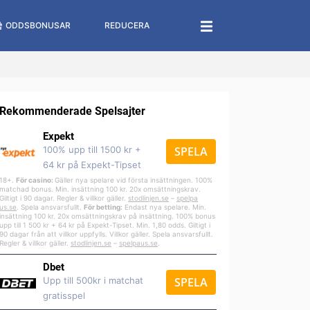
ODDSBONUSAR
REDUCERA
Rekommenderade Spelsajter
Expekt
100% upp till 1500 kr +
SPELA
64 kr på Expekt-Tipset
18+.
För casino:
Gäller nya spelare vid första insättningen. 100%
matchad bonus. Min. insättning 100 kr. 20x omsättningskrav.
Giltigt i 90 dagar. Regler & villkor gäller.
stodlinjen.se
–
spelpa
us.se
. Spela ansvarsfullt.
För betting:
Endast nya spelare. Min.
insättning 100 kr. 20x omsättningskrav på insättning. 100% bonus
upp till 1 500 kr + 64 kr på Expekt-Tipset. Min. 1,80 odds. Giltigt i
90 dagar från att villkor uppfylls. Villkor gäller. Spela ansvarsfullt.
Regler & villkor gäller.
stodlinjen.se
–
spelpaus.se
.
Dbet
Upp till 500kr i matchat
SPELA
gratisspel