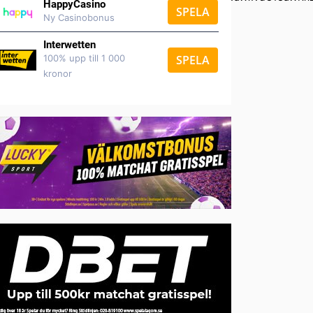
HappyCasino
SPELA
Ny Casinobonus
Interwetten
100% upp till 1 000
SPELA
kronor