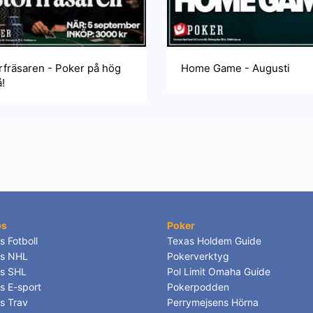
rfräsaren - Poker på hög
Home Game - Augusti
å!
ps
Poker
s Fotboll
Texas Holdem Guide
ps NHL
Pokerverktyg
ps SHL
Pol Limit Omaha Guide
s E-sport
Pokerpodden
ps Trav
Perrymejsens Hörna