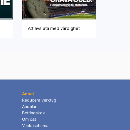
Att avsluta med värdighet
Annat
Reducera verktyg
Andelar
Bettingskola
Om oss
Veckoschema