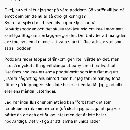
Okej, nu vet ni hur jag ser på våra poddare. Så varför vill jag gå
emot dem om de nu är så otroligt kunniga?
Svaret är självklart. Tusentals tippare lyssnar på
Stryktipspodden och det skulle förvåna mig om inte i stort sett
samtliga Stugans spelläggare gör det. Det betyder att mängder
av stora system kommer att vara starkt influerade av vad som
sägs i podden.
Poddens rader tappar ofrånkomligen lite i värde av det, men
inte så mycket att jag vill slänga ut babyn med badvattnet.
Det finns nog inte ett enda poddavsnitt som inte fått mig att
justera någonting alls jämfört med hur jag tänkte när jag först
tittade på kupongen. Men inte heller ett enda där jag gjort alla
eller ens många justeringar.
Jag har inga illusioner om att jag kan ”förbättra” det som
redaktionen rekommenderar (då skulle jag ju säga att jag var
bättre än de och det är jag inte) men det är inte heller
nödvändigt. Det viktiga är att lämna in unika rader.