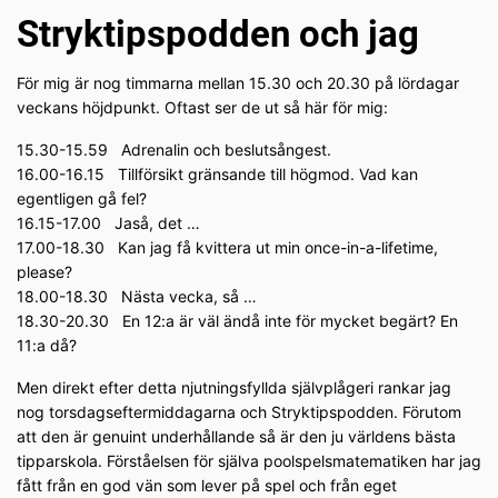
Stryktipspodden och jag
För mig är nog timmarna mellan 15.30 och 20.30 på lördagar
veckans höjdpunkt. Oftast ser de ut så här för mig:
15.30-15.59 Adrenalin och beslutsångest.
16.00-16.15 Tillförsikt gränsande till högmod. Vad kan
egentligen gå fel?
16.15-17.00 Jaså, det …
17.00-18.30 Kan jag få kvittera ut min once-in-a-lifetime,
please?
18.00-18.30 Nästa vecka, så …
18.30-20.30 En 12:a är väl ändå inte för mycket begärt? En
11:a då?
Men direkt efter detta njutningsfyllda självplågeri rankar jag
nog torsdagseftermiddagarna och Stryktipspodden. Förutom
att den är genuint underhållande så är den ju världens bästa
tipparskola. Förståelsen för själva poolspelsmatematiken har jag
fått från en god vän som lever på spel och från eget