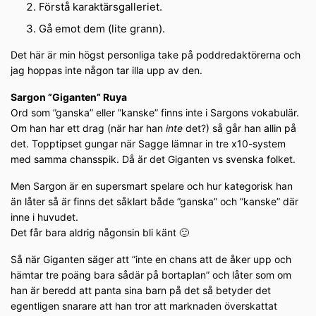
Förstå karaktärsgalleriet.
Gå emot dem (lite grann).
Det här är min högst personliga take på poddredaktörerna och
jag hoppas inte någon tar illa upp av den.
Sargon ”Giganten” Ruya
Ord som ”ganska” eller ”kanske” finns inte i Sargons vokabulär.
Om han har ett drag (när har han
inte
det?) så går han allin på
det. Topptipset gungar när Sagge lämnar in tre x10-system
med samma chansspik. Då är det Giganten vs svenska folket.
Men Sargon är en supersmart spelare och hur kategorisk han
än låter så är finns det såklart både ”ganska” och ”kanske” där
inne i huvudet.
Det får bara aldrig någonsin bli känt 🙂
Så när Giganten säger att ”inte en chans att de åker upp och
hämtar tre poäng bara sådär på bortaplan” och låter som om
han är beredd att panta sina barn på det så betyder det
egentligen snarare att han tror att marknaden överskattat