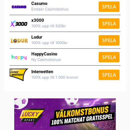
Casumo
SPELA
Endast Casinobonus
x3000
SPELA
100% upp till 500kr
Lodur
SPELA
100% upp till 1000kr
HappyCasino
SPELA
Ny Casinobonus
Interwetten
SPELA
100% upp till 1 000 kronor