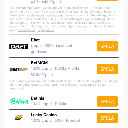
på Expekt-Tipset
18+.
För casino:
Gäller nya spelare vid första insättningen. 100% matchad
bonus. Min. insättning 100 kr. 20x omsättningskrav. Giltigt i 90 dagar. Regler &
villkor gäller.
stodlinjen.se
–
spelpa
us.se
. Spela ansvarsfullt.
För betting:
Endast
nya spelare. Min. insättning 100 kr. 20x omsättningskrav på insättning. 100%
bonus upp till 1 500 kr + 64 kr på Expekt-Tipset. Min. 1,80 odds. Giltigt i 90
dagar från att villkor uppfylls. Villkor gäller. Spela ansvarsfullt. Regler & villkor
gäller.
stodlinjen.se
–
spelpaus.se
.
Dbet
Upp till 500kr i matchat
SPELA
gratisspel
BetMGM
100% upp till 1000kr + 64kr
SPELA
MGM-Tipset
18+. Gäller nya spelare vid första insättningen. Gratisspelet är giltigt i 60 dagar.
Min. 1.80 odds. Regler & villkor
gäller
.
stodlinjen.se
–
spelpaus.se
. Spela
ansvarsfullt.
Betinia
SPELA
100% upp till 1000kr
Lucky Casino
SPELA
100% upp till 500kr Freebet