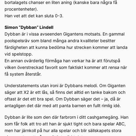
bortalagets chanser en liten aning (kanske bara några få
procentenheter).
Han vet att det kan sluta 0-3.
Simon ”Dybban” Lindell
Dybban är i vissa avseenden Gigantens motsats. En gammal
poolspelsräv som bland många andra kvaliteter besitter
färdigheten att kunna bedöma hur strecken kommer att landa
vid spelstopp.
En annan ovärderlig förmåga han verkar ha är att förutspå
vilken överstreckad favorit som faktiskt kommer att
rensa
när
få system återstår.
Understatements utan ironi är Dybbans melodi. Om Giganten
säger att X2 är ett lås, så finns det alltid en tanke bakom och
oftast är det ett bra spel. Om Dybban säger det – ja, då är
antagligen det där med att panta barnen en fullt rimlig idé.
Dybban är lite som den där farbrorn i ditt cashgamegäng. Han
som får folk att tro att han är sjukt tight och bara spelar ABC,
men har järnkoll på hur alla spelar och blir sällskapets stora