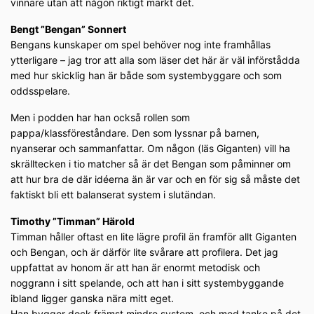
vinnare utan att någon riktigt märkt det.
Bengt ”Bengan” Sonnert
Bengans kunskaper om spel behöver nog inte framhållas
ytterligare – jag tror att alla som läser det här är väl införstådda
med hur skicklig han är både som systembyggare och som
oddsspelare.
Men i podden har han också rollen som
pappa/klassföreståndare. Den som lyssnar på barnen,
nyanserar och sammanfattar. Om någon (läs Giganten) vill ha
skrälltecken i tio matcher så är det Bengan som påminner om
att hur bra de där idéerna än är var och en för sig så måste det
faktiskt bli ett balanserat system i slutändan.
Timothy ”Timman” Härold
Timman håller oftast en lite lägre profil än framför allt Giganten
och Bengan, och är därför lite svårare att profilera. Det jag
uppfattat av honom är att han är enormt metodisk och
noggrann i sitt spelande, och att han i sitt systembyggande
ibland ligger ganska nära mitt eget.
Han bygger dock främst mindre system, och med tanke på det