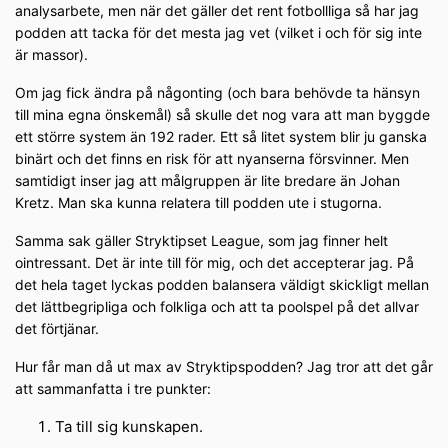
analysarbete, men när det gäller det rent fotbollliga så har jag
podden att tacka för det mesta jag vet (vilket i och för sig inte
är massor).
Om jag fick ändra på någonting (och bara behövde ta hänsyn
till mina egna önskemål) så skulle det nog vara att man byggde
ett större system än 192 rader. Ett så litet system blir ju ganska
binärt och det finns en risk för att nyanserna försvinner. Men
samtidigt inser jag att målgruppen är lite bredare än Johan
Kretz. Man ska kunna relatera till podden ute i stugorna.
Samma sak gäller Stryktipset League, som jag finner helt
ointressant. Det är inte till för mig, och det accepterar jag. På
det hela taget lyckas podden balansera väldigt skickligt mellan
det lättbegripliga och folkliga och att ta poolspel på det allvar
det förtjänar.
Hur får man då ut max av Stryktipspodden? Jag tror att det går
att sammanfatta i tre punkter:
Ta till sig kunskapen.