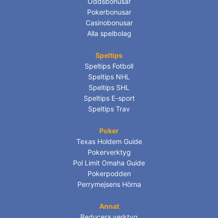
Oddsbonusar
Pokerbonusar
Casinobonusar
Alla spelbolag
Speltips
Speltips Fotboll
Speltips NHL
Speltips SHL
Speltips E-sport
Speltips Trav
Poker
Texas Holdem Guide
Pokerverktyg
Pol Limit Omaha Guide
Pokerpodden
Perrymejsens Hörna
Annat
Reducera verktyg