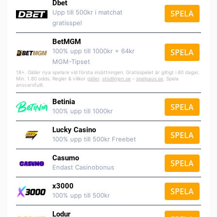
Dbet
Upp till 500kr i matchat
SPELA
gratisspel
BetMGM
100% upp till 1000kr + 64kr
SPELA
MGM-Tipset
18+. Gäller nya spelare vid första insättningen. Gratisspelet är giltigt i 60 dagar.
Min. 1.80 odds. Regler & villkor
gäller
.
stodlinjen.se
–
spelpaus.se
. Spela
ansvarsfullt.
Betinia
SPELA
100% upp till 1000kr
Lucky Casino
SPELA
100% upp till 500kr Freebet
Casumo
SPELA
Endast Casinobonus
x3000
SPELA
100% upp till 500kr
Lodur