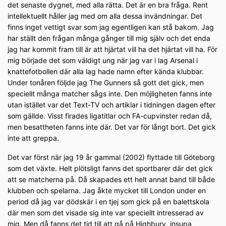
det senaste dygnet, med alla rätta. Det är en bra fråga. Rent
intellektuellt håller jag med om alla dessa invändningar. Det
finns inget vettigt svar som jag egentligen kan stå bakom. Jag
har ställt den frågan många gånger till mig själv och det enda
jag har kommit fram till är att hjärtat vill ha det hjärtat vill ha. För
mig började det som väldigt ung när jag var i lag Arsenal i
knattefotbollen där alla lag hade namn efter kända klubbar.
Under tonåren följde jag The Gunners så gott det gick, men
speciellt många matcher sågs inte. Den möjligheten fanns inte
utan istället var det Text-TV och artiklar i tidningen dagen efter
som gällde. Visst firades ligatitlar och FA-cupvinster redan då,
men besattheten fanns inte där. Det var för långt bort. Det gick
inte att greppa.
Det var först när jag 19 år gammal (2002) flyttade till Göteborg
som det växte. Helt plötsligt fanns det sportbarer där det gick
att se matcherna på. Då skapades ett helt annat band till både
klubben och spelarna. Jag åkte mycket till London under en
period då jag var dödskär i en tjej som gick på en balettskola
där men som det visade sig inte var speciellt intresserad av
mig. Men då fanns det tid till att gå på Highbury, insupa