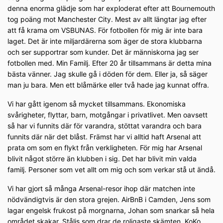
denna enorma glädje som har exploderat efter att Bournemouth
tog poäng mot Manchester City. Mest av allt längtar jag efter
att få krama om VSBUNAS. För fotbollen för mig är inte bara
laget. Det är inte miljardärerna som äger de stora klubbarna
och ser supportrar som kunder. Det är människorna jag ser
fotbollen med. Min Familj. Efter 20 år tillsammans är detta mina
bästa vänner. Jag skulle gå i döden för dem. Eller ja, så säger
man ju bara. Men ett blåmärke eller två hade jag kunnat offra.
Vi har gått igenom så mycket tillsammans. Ekonomiska
svårigheter, flyttar, barn, motgångar i privatlivet. Men oavsett
så har vi funnits där för varandra, stöttat varandra och bara
funnits där när det blåst. Främst har vi alltid haft Arsenal att
prata om som en flykt från verkligheten. För mig har Arsenal
blivit något större än klubben i sig. Det har blivit min valda
familj. Personer som vet allt om mig och som verkar stå ut ändå.
Vi har gjort så många Arsenal-resor ihop där matchen inte
nödvändigtvis är den stora grejen. AirBnB i Camden, Jens som
lagar engelsk frukost på morgnarna, Johan som snarkar så hela
området skakar, Stålis som drar de roligaste skämten, KoKo,