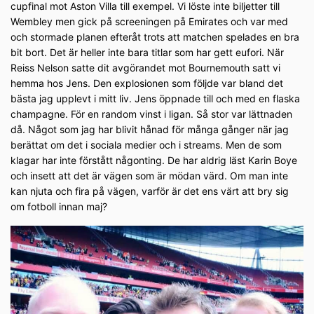
cupfinal mot Aston Villa till exempel. Vi löste inte biljetter till
Wembley men gick på screeningen på Emirates och var med
och stormade planen efteråt trots att matchen spelades en bra
bit bort. Det är heller inte bara titlar som har gett eufori. När
Reiss Nelson satte dit avgörandet mot Bournemouth satt vi
hemma hos Jens. Den explosionen som följde var bland det
bästa jag upplevt i mitt liv. Jens öppnade till och med en flaska
champagne. För en random vinst i ligan. Så stor var lättnaden
då. Något som jag har blivit hånad för många gånger när jag
berättat om det i sociala medier och i streams. Men de som
klagar har inte förstått någonting. De har aldrig läst Karin Boye
och insett att det är vägen som är mödan värd. Om man inte
kan njuta och fira på vägen, varför är det ens värt att bry sig
om fotboll innan maj?