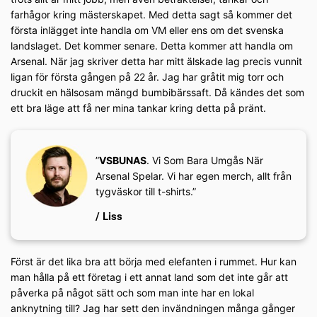
farhågor kring mästerskapet. Med detta sagt så kommer det
första inlägget inte handla om VM eller ens om det svenska
landslaget. Det kommer senare. Detta kommer att handla om
Arsenal. När jag skriver detta har mitt älskade lag precis vunnit
ligan för första gången på 22 år. Jag har gråtit mig torr och
druckit en hälsosam mängd bumbibärssaft. Då kändes det som
ett bra läge att få ner mina tankar kring detta på pränt.
”
VSBUNAS
. Vi Som Bara Umgås När
Arsenal Spelar. Vi har egen merch, allt från
tygväskor till t-shirts.”
/ Liss
Först är det lika bra att börja med elefanten i rummet. Hur kan
man hålla på ett företag i ett annat land som det inte går att
påverka på något sätt och som man inte har en lokal
anknytning till? Jag har sett den invändningen många gånger