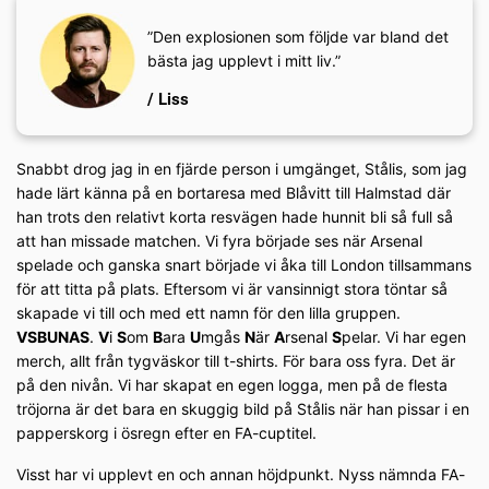
”Den explosionen som följde var bland det
bästa jag upplevt i mitt liv.”
/ Liss
Snabbt drog jag in en fjärde person i umgänget, Stålis, som jag
hade lärt känna på en bortaresa med Blåvitt till Halmstad där
han trots den relativt korta resvägen hade hunnit bli så full så
att han missade matchen. Vi fyra började ses när Arsenal
spelade och ganska snart började vi åka till London tillsammans
för att titta på plats. Eftersom vi är vansinnigt stora töntar så
skapade vi till och med ett namn för den lilla gruppen.
VSBUNAS
.
V
i
S
om
B
ara
U
mgås
N
är
A
rsenal
S
pelar. Vi har egen
merch, allt från tygväskor till t-shirts. För bara oss fyra. Det är
på den nivån. Vi har skapat en egen logga, men på de flesta
tröjorna är det bara en skuggig bild på Stålis när han pissar i en
papperskorg i ösregn efter en FA-cuptitel.
Visst har vi upplevt en och annan höjdpunkt. Nyss nämnda FA-