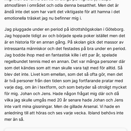
atmosfären i området och odla denna besatthet. Men det är
ändå inte det som har varit det viktigaste för att hamna i det
emotionella träsket jag nu befinner mig i.
Jag pluggade under en period på idrottshögskolan i Göteborg.
Jag hoppade tidigt av och började spela poker istället men det
är en historia för en annan gång. På skolan gick det massor av
intressanta människor och det festades på bra under en period.
Jag bodde ihop med en fantastisk kille i ett par år, spelade
regelbundet tennis med en annan. Det var många personer där
som det kändes som att man skulle vara tajt med för alltid. Så
blev det inte. Livet kom emellan, som det så ofta gör, men det
är två personer från den tiden som jag fortfarande pratar med
varje dag, om än i textform, och som betyder så otroligt mycket
för mig. Johan och Jens. Hade någon frågat mig där och då
vilka jag skulle umgås med 20 år senare hade Johan och Jens
inte varit mina gissningar. Men de gillade Arsenal. Vi hade en
anledning till att höras och ses varje vecka. Ibland behövs inte
mer än så.