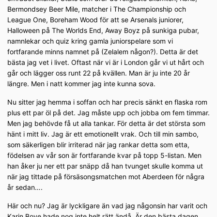
Bermondsey Beer Mile, matcher i The Championship och
League One, Boreham Wood för att se Arsenals juniorer,
Halloween på The Worlds End, Away Boyz på sunkiga pubar,
namnlekar och quiz kring gamla juniorspelare som vi
fortfarande minns namnet på (Zelalem någon?). Detta är det
bästa jag vet i livet. Oftast när vi är i London går vi ut hårt och
går och lägger oss runt 22 på kvällen. Man är ju inte 20 år
längre. Men i natt kommer jag inte kunna sova.
Nu sitter jag hemma i soffan och har precis sänkt en flaska rom
plus ett par öl på det. Jag måste upp och jobba om fem timmar.
Men jag behövde få ut alla tankar. För detta är det största som
hänt i mitt liv. Jag är ett emotionellt vrak. Och till min sambo,
som säkerligen blir irriterad när jag rankar detta som etta,
födelsen av vår son är fortfarande kvar på topp 5-listan. Men
han åker ju ner ett par snäpp då han tvunget skulle komma ut
när jag tittade på försäsongsmatchen mot Aberdeen för några
år sedan….
Här och nu? Jag är lyckligare än vad jag någonsin har varit och
Karin Boye hade nog inte helt rätt ändå. Är den bästa dagen