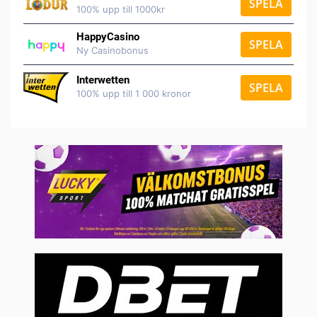
SPELA
100% upp till 1000kr
HappyCasino
SPELA
Ny Casinobonus
Interwetten
SPELA
100% upp till 1 000 kronor