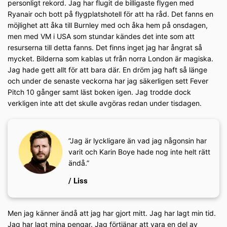
personligt rekord. Jag har flugit de billigaste flygen med
Ryanair och bott på flygplatshotell för att ha råd. Det fanns en
möjlighet att åka till Burnley med och åka hem på onsdagen,
men med VM i USA som stundar kändes det inte som att
resurserna till detta fanns. Det finns inget jag har ångrat så
mycket. Bilderna som kablas ut från norra London är magiska.
Jag hade gett allt för att bara där. En dröm jag haft så länge
och under de senaste veckorna har jag säkerligen sett Fever
Pitch 10 gånger samt läst boken igen. Jag trodde dock
verkligen inte att det skulle avgöras redan under tisdagen.
”Jag är lyckligare än vad jag någonsin har
varit och Karin Boye hade nog inte helt rätt
ändå.”
/ Liss
Men jag känner ändå att jag har gjort mitt. Jag har lagt min tid.
Jag har lagt mina pengar. Jag förtjänar att vara en del av