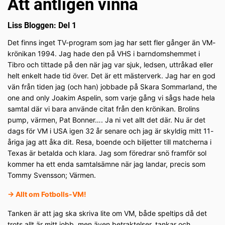
Att äntligen vinna
Liss Bloggen:
Del 1
Det finns inget TV-program som jag har sett fler gånger än VM-
krönikan 1994. Jag hade den på VHS i barndomshemmet i
Tibro och tittade på den när jag var sjuk, ledsen, uttråkad eller
helt enkelt hade tid över. Det är ett mästerverk. Jag har en god
vän från tiden jag (och han) jobbade på Skara Sommarland, the
one and only Joakim Aspelin, som varje gång vi sågs hade hela
samtal där vi bara använde citat från den krönikan. Brolins
pump, värmen, Pat Bonner…. Ja ni vet allt det där. Nu är det
dags för VM i USA igen 32 år senare och jag är skyldig mitt 11-
åriga jag att åka dit. Resa, boende och biljetter till matcherna i
Texas är betalda och klara. Jag som föredrar snö framför sol
kommer ha ett enda samtalsämne när jag landar, precis som
Tommy Svensson; Värmen.
→
Allt om Fotbolls-VM!
Tanken är att jag ska skriva lite om VM, både speltips då det
trots allt är mitt jobb, men även betraktelser, tankar och