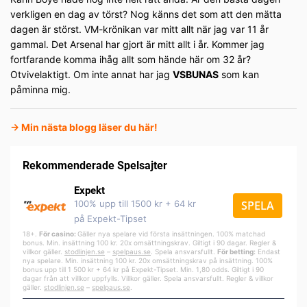
verkligen en dag av törst? Nog känns det som att den mätta
dagen är störst. VM-krönikan var mitt allt när jag var 11 år
gammal. Det Arsenal har gjort är mitt allt i år. Kommer jag
fortfarande komma ihåg allt som hände här om 32 år?
Otvivelaktigt. Om inte annat har jag
VSBUNAS
som kan
påminna mig.
→
Min nästa blogg läser du här!
Rekommenderade Spelsajter
Expekt
100% upp till 1500 kr + 64 kr
SPELA
på Expekt-Tipset
18+.
För casino:
Gäller nya spelare vid första insättningen. 100% matchad
bonus. Min. insättning 100 kr. 20x omsättningskrav. Giltigt i 90 dagar. Regler &
villkor gäller.
stodlinjen.se
–
spelpa
us.se
. Spela ansvarsfullt.
För betting:
Endast
nya spelare. Min. insättning 100 kr. 20x omsättningskrav på insättning. 100%
bonus upp till 1 500 kr + 64 kr på Expekt-Tipset. Min. 1,80 odds. Giltigt i 90
dagar från att villkor uppfylls. Villkor gäller. Spela ansvarsfullt. Regler & villkor
gäller.
stodlinjen.se
–
spelpaus.se
.