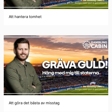
Att hantera tomhet
Att göra det bästa av misstag