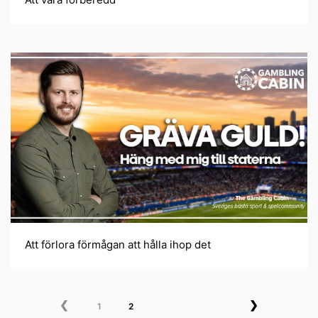
Att förlora förmågan att hålla ihop det
❮
❯
1
2