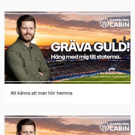
Att känna att man hör hemma