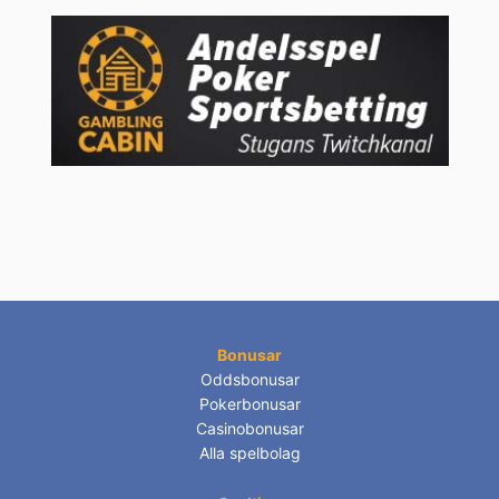
Bonusar
Oddsbonusar
Pokerbonusar
Casinobonusar
Alla spelbolag