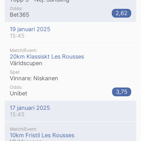
2,62
Bet365
19 januari 2025
15:45
20km Klassiskt Les Rousses
Världscupen
Vinnare: Niskanen
3,75
Unibet
17 januari 2025
15:45
10km Fristil Les Rousses