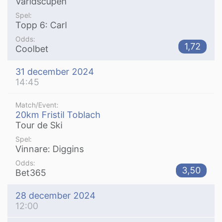
Världscupen
Topp 6: Carl
1,72
Coolbet
31 december 2024
14:45
20km Fristil Toblach
Tour de Ski
Vinnare: Diggins
3,50
Bet365
28 december 2024
12:00