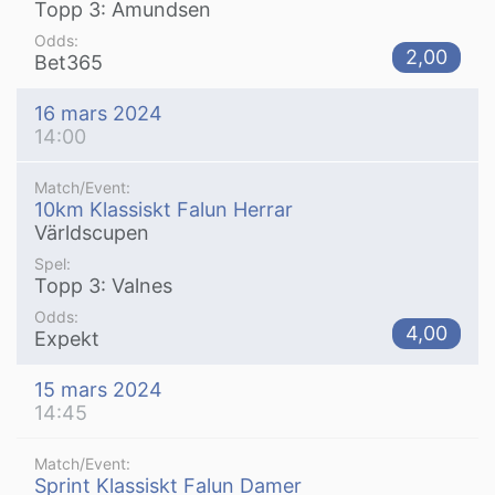
Topp 3: Amundsen
2,00
Bet365
16 mars 2024
14:00
10km Klassiskt Falun Herrar
Världscupen
Topp 3: Valnes
4,00
Expekt
15 mars 2024
14:45
Sprint Klassiskt Falun Damer