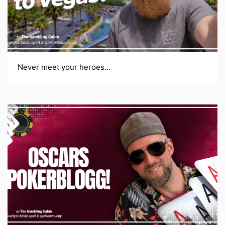
Never meet your heroes…