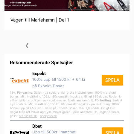
Vägen till Mariehamn | Del 1
❮
Rekommenderade Spelsajter
Expekt
100% upp till 1500 kr + 64 kr
SPELA
på Expekt-Tipset
18+.
För casino:
Gäller nya spelare vid första insättningen. 100% matchad
bonus. Min. insättning 100 kr. 20x omsättningskrav. Giltigt i 90 dagar. Regler &
villkor gäller.
stodlinjen.se
–
spelpa
us.se
. Spela ansvarsfullt.
För betting:
Endast
nya spelare. Min. insättning 100 kr. 20x omsättningskrav på insättning. 100%
bonus upp till 1 500 kr + 64 kr på Expekt-Tipset. Min. 1,80 odds. Giltigt i 90
dagar från att villkor uppfylls. Villkor gäller. Spela ansvarsfullt. Regler & villkor
gäller.
stodlinjen.se
–
spelpaus.se
.
Dbet
Upp till 500kr i matchat
SPELA