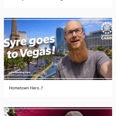
Hometown Hero..?