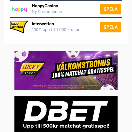
HappyCasino
SPELA
Ny Casinobonus
Interwetten
SPELA
100% upp till 1 000 kronor