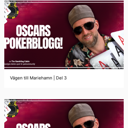
Vägen till Mariehamn | Del 3