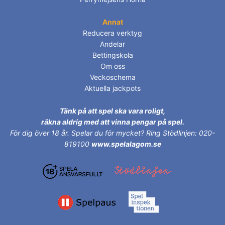
Annat
Reducera verktyg
Andelar
Bettingskola
Om oss
Veckoschema
Aktuella jackpots
Tänk på att spel ska vara roligt,
räkna aldrig med att vinna pengar på spel.
För dig över 18 år.
Spelar du för mycket? Ring Stödlinjen: 020-
819100
www.spelalagom.se