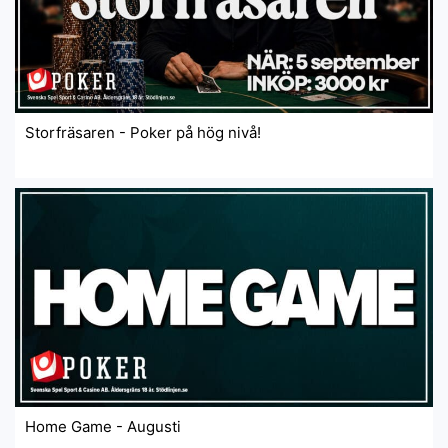
Storfräsaren - Poker på hög nivå!
Home Game - Augusti