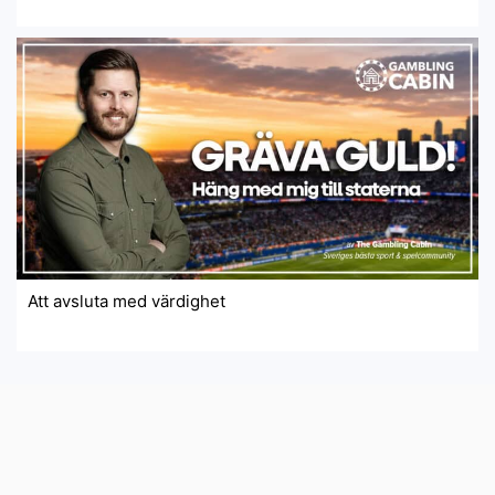
Att avsluta med värdighet