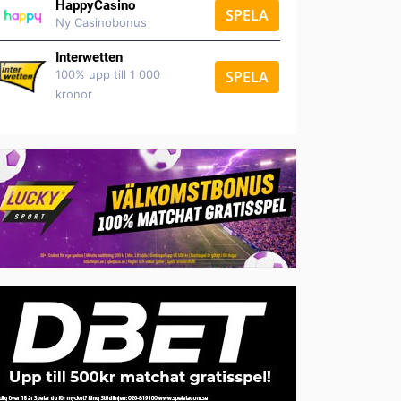
HappyCasino
SPELA
Ny Casinobonus
Interwetten
100% upp till 1 000
SPELA
kronor