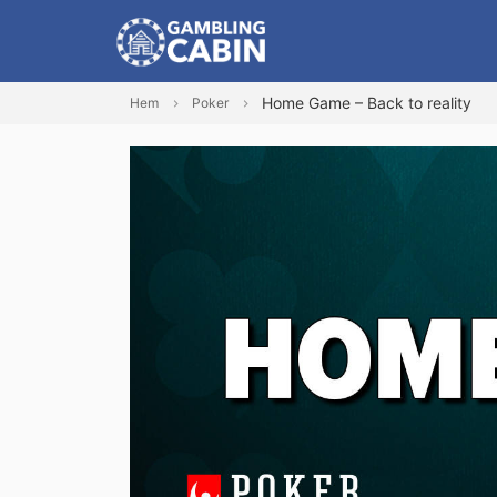
Home Game – Back to reality
Hem
Poker