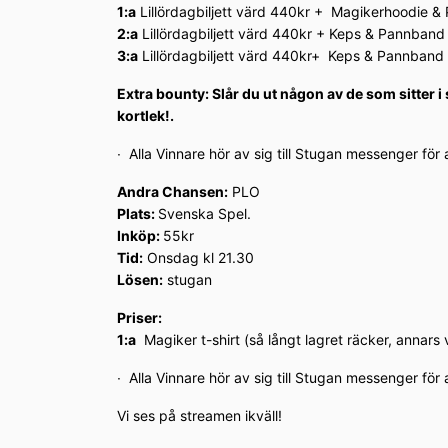
1:a
Lillördagbiljett värd 440kr + Magikerhoodie 
2:a
Lillördagbiljett värd 440kr + Keps & Pannband
3:a
Lillördagbiljett värd 440kr+ Keps & Pannband
Extra bounty: Slår du ut någon av de som sitter i
kortlek!.
∙ Alla Vinnare hör av sig till Stugan messenger för 
Andra Chansen:
PLO
Plats:
Svenska Spel.
Inköp:
55kr
Tid:
Onsdag kl 21.30
Lösen:
stugan
Priser:
1:a
Magiker t-shirt (så långt lagret räcker, annars 
∙ Alla Vinnare hör av sig till Stugan messenger för a
Vi ses på streamen ikväll!