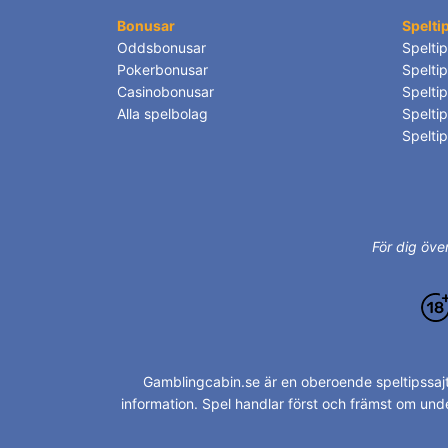
Bonusar
Spelti
Oddsbonusar
Speltip
Pokerbonusar
Spelti
Casinobonusar
Spelti
Alla spelbolag
Speltip
Spelti
För dig öve
Gamblingcabin.se är en oberoende speltipssajt.
information. Spel handlar först och främst om und