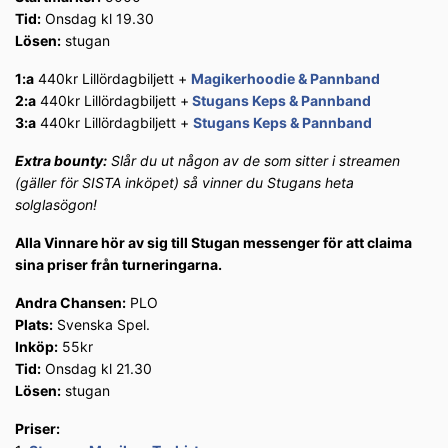
Tid:
Onsdag kl 19.30
Lösen:
stugan
1:a
440kr Lillördagbiljett +
Magikerhoodie & Pannband
2:a
440kr Lillördagbiljett +
Stugans Keps & Pannband
3:a
440kr Lillördagbiljett +
Stugans Keps & Pannband
Extra bounty:
Slår du ut någon av de som sitter i streamen
(gäller för SISTA inköpet) så vinner du Stugans heta
solglasögon!
Alla Vinnare hör av sig till Stugan messenger för att claima
sina priser från turneringarna.
Andra Chansen:
PLO
Plats:
Svenska Spel.
Inköp:
55kr
Tid:
Onsdag kl 21.30
Lösen:
stugan
Priser: