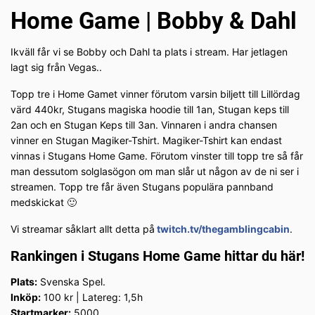
Home Game | Bobby & Dahl
Ikväll får vi se Bobby och Dahl ta plats i stream. Har jetlagen
lagt sig från Vegas..
Topp tre i Home Gamet vinner förutom varsin biljett till Lillördag
värd 440kr, Stugans magiska hoodie till 1an, Stugan keps till
2an och en Stugan Keps till 3an. Vinnaren i andra chansen
vinner en Stugan Magiker-Tshirt. Magiker-Tshirt kan endast
vinnas i Stugans Home Game. Förutom vinster till topp tre så får
man dessutom solglasögon om man slår ut någon av de ni ser i
streamen. Topp tre får även Stugans populära pannband
medskickat 🙂
Vi streamar såklart allt detta på
twitch.tv/thegamblingcabin
.
Rankingen i Stugans Home Game hittar du här!
Plats:
Svenska Spel.
Inköp:
100 kr | Latereg: 1,5h
Startmarker:
5000