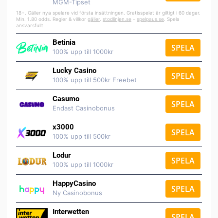
MGM-Tipset
18+. Gäller nya spelare vid första insättningen. Gratisspelet är giltigt i 60 dagar.
Min. 1.80 odds. Regler & villkor
gäller
.
stodlinjen.se
–
spelpaus.se
. Spela
ansvarsfullt.
Betinia
SPELA
100% upp till 1000kr
Lucky Casino
SPELA
100% upp till 500kr Freebet
Casumo
SPELA
Endast Casinobonus
x3000
SPELA
100% upp till 500kr
Lodur
SPELA
100% upp till 1000kr
HappyCasino
SPELA
Ny Casinobonus
Interwetten
SPELA