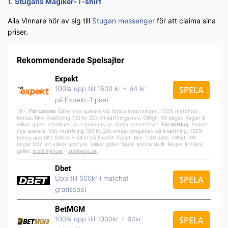
1.
Stugans Magiker-T-shirt
Alla Vinnare hör av sig till
Stugan messenger
för att claima sina
priser.
Rekommenderade Spelsajter
Expekt
100% upp till 1500 kr + 64 kr
SPELA
på Expekt-Tipset
18+.
För casino:
Gäller nya spelare vid första insättningen. 100% matchad
bonus. Min. insättning 100 kr. 20x omsättningskrav. Giltigt i 90 dagar. Regler &
villkor gäller.
stodlinjen.se
–
spelpa
us.se
. Spela ansvarsfullt.
För betting:
Endast
nya spelare. Min. insättning 100 kr. 20x omsättningskrav på insättning. 100%
bonus upp till 1 500 kr + 64 kr på Expekt-Tipset. Min. 1,80 odds. Giltigt i 90
dagar från att villkor uppfylls. Villkor gäller. Spela ansvarsfullt. Regler & villkor
gäller.
stodlinjen.se
–
spelpaus.se
.
Dbet
Upp till 500kr i matchat
SPELA
gratisspel
BetMGM
100% upp till 1000kr + 64kr
SPELA