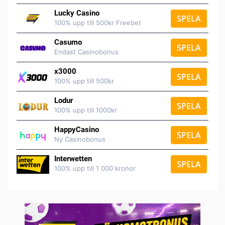
Lucky Casino
SPELA
100% upp till 500kr Freebet
Casumo
SPELA
Endast Casinobonus
x3000
SPELA
100% upp till 500kr
Lodur
SPELA
100% upp till 1000kr
HappyCasino
SPELA
Ny Casinobonus
Interwetten
SPELA
100% upp till 1 000 kronor