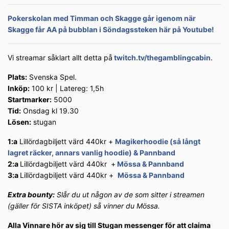
Pokerskolan med Timman och Skagge går igenom när
Skagge får AA på bubblan i Söndagssteken här på Youtube!
Vi streamar såklart allt detta på
twitch.tv/thegamblingcabin
.
Plats:
Svenska Spel.
Inköp:
100 kr | Latereg: 1,5h
Startmarker:
5000
Tid:
Onsdag kl 19.30
Lösen:
stugan
1:a
Lillördagbiljett värd 440kr +
Magikerhoodie (så långt
lagret räcker, annars vanlig hoodie) & Pannband
2:a
Lillördagbiljett värd 440kr +
Mössa & Pannband
3:a
Lillördagbiljett värd 440kr +
Mössa & Pannband
Extra bounty:
Slår du ut någon av de som sitter i streamen
(gäller för SISTA inköpet) så vinner du Mössa.
Alla Vinnare hör av sig till Stugan messenger för att claima