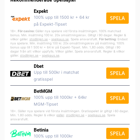
Expekt
100% upp till 1500 kr + 64 kr
SPELA
på Expekt-Tipset
18+.
För casino:
Gäller nya spelare vid första insättningen. 100% matchad
bonus. Min. insättning 100 kr. 20x omsättningskrav. Giltigt i 90 dagar. Regler &
villkor gäller.
stodlinjen.se
–
spelpa
us.se
. Spela ansvarsfullt.
För betting:
Endast
nya spelare. Min. insättning 100 kr. 20x omsättningskrav på insättning. 100%
bonus upp till 1 500 kr + 64 kr på Expekt-Tipset. Min. 1,80 odds. Giltigt i 90
dagar från att villkor uppfylls. Villkor gäller. Spela ansvarsfullt. Regler & villkor
gäller.
stodlinjen.se
–
spelpaus.se
.
Dbet
Upp till 500kr i matchat
SPELA
gratisspel
BetMGM
100% upp till 1000kr + 64kr
SPELA
MGM-Tipset
18+. Gäller nya spelare vid första insättningen. Gratisspelet är giltigt i 60 dagar.
Min. 1.80 odds. Regler & villkor
gäller
.
stodlinjen.se
–
spelpaus.se
. Spela
ansvarsfullt.
Betinia
SPELA
100% upp till 1000kr