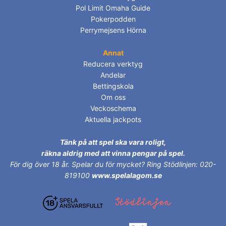
Pol Limit Omaha Guide
Pokerpodden
Perrymejsens Hörna
Annat
Reducera verktyg
Andelar
Bettingskola
Om oss
Veckoschema
Aktuella jackpots
Tänk på att spel ska vara roligt,
räkna aldrig med att vinna pengar på spel.
För dig över 18 år.
Spelar du för mycket? Ring Stödlinjen: 020-
819100
www.spelalagom.se