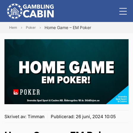
Home Game – EM Poker
Hem
Poker
Skrivet av:
Timman
Publicerad:
26 juni, 2024 10:05