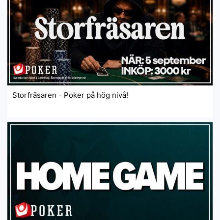
Storfräsaren - Poker på hög nivå!