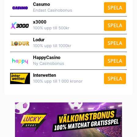
Casumo
SPELA
Endast Casinobonus
x3000
SPELA
100% upp till 500kr
Lodur
SPELA
100% upp till 1000kr
HappyCasino
SPELA
Ny Casinobonus
Interwetten
SPELA
100% upp till 1 000 kronor