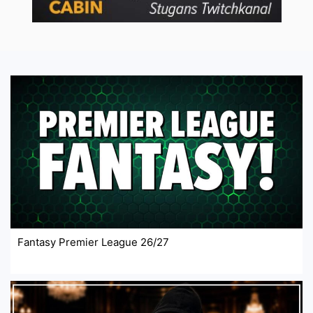
Fantasy Premier League 26/27