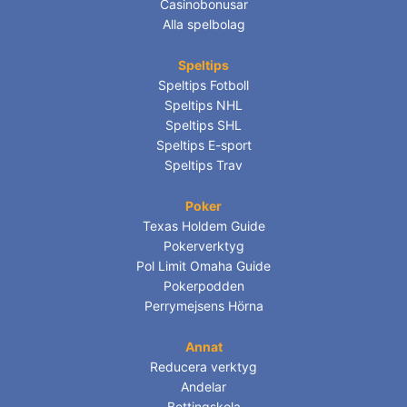
Casinobonusar
Alla spelbolag
Speltips
Speltips Fotboll
Speltips NHL
Speltips SHL
Speltips E-sport
Speltips Trav
Poker
Texas Holdem Guide
Pokerverktyg
Pol Limit Omaha Guide
Pokerpodden
Perrymejsens Hörna
Annat
Reducera verktyg
Andelar
Bettingskola