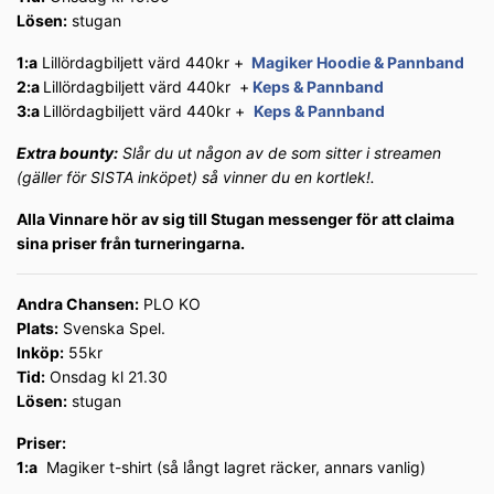
Lösen:
stugan
1:a
Lillördagbiljett värd 440kr +
Magiker Hoodie & Pannband
2:a
Lillördagbiljett värd 440kr +
Keps & Pannband
3:a
Lillördagbiljett värd 440kr +
Keps & Pannband
Extra bounty:
Slår du ut någon av de som sitter i streamen
(gäller för SISTA inköpet) så vinner du en kortlek!.
Alla Vinnare hör av sig till Stugan messenger för att claima
sina priser från turneringarna.
Andra Chansen:
PLO KO
Plats:
Svenska Spel.
Inköp:
55kr
Tid:
Onsdag kl 21.30
Lösen:
stugan
Priser:
1:a
Magiker t-shirt (så långt lagret räcker, annars vanlig)