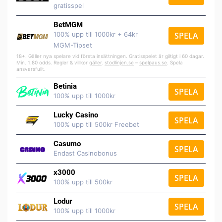
gratisspel
BetMGM
100% upp till 1000kr + 64kr
SPELA
MGM-Tipset
18+. Gäller nya spelare vid första insättningen. Gratisspelet är giltigt i 60 dagar.
Min. 1.80 odds. Regler & villkor
gäller
.
stodlinjen.se
–
spelpaus.se
. Spela
ansvarsfullt.
Betinia
SPELA
100% upp till 1000kr
Lucky Casino
SPELA
100% upp till 500kr Freebet
Casumo
SPELA
Endast Casinobonus
x3000
SPELA
100% upp till 500kr
Lodur
SPELA
100% upp till 1000kr