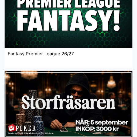
Fantasy Premier League 26/27