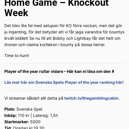
Home Game – Knockout
Week
Det blev lite fel med setupen för KO förra veckan, men det gör
ju ingenting, för det betyder att vi får jaga varandra för bountys
ikväll istället! Se nu till att Bobby och Lightbay får det hett om
öronen och claima kortleken i bounty på dessa herrar.
Time to hunt!
Player of the year rullar vidare – Här kan ni läsa om den ⬇️
Läs mer här om Svenska Spels Player of the year ranking här!
Vi streamar såklart allt detta på
twitch.tv/thegamblingcabin
.
Plats:
Svenska Spel.
Inköp:
110 kr | Latereg: 1,5h
Startmarker:
5000
Tid:
Onsdag kl 19.30