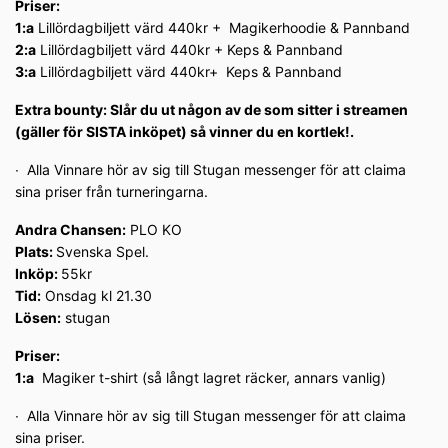
Priser:
1:a
Lillördagbiljett värd 440kr + Magikerhoodie & Pannband
2:a
Lillördagbiljett värd 440kr + Keps & Pannband
3:a
Lillördagbiljett värd 440kr+ Keps & Pannband
Extra bounty: Slår du ut någon av de som sitter i streamen
(gäller för SISTA inköpet) så vinner du en kortlek!.
∙ Alla Vinnare hör av sig till Stugan messenger för att claima
sina priser från turneringarna.
Andra Chansen:
PLO KO
Plats:
Svenska Spel.
Inköp:
55kr
Tid:
Onsdag kl 21.30
Lösen:
stugan
Priser:
1:a
Magiker t-shirt (så långt lagret räcker, annars vanlig)
∙ Alla Vinnare hör av sig till Stugan messenger för att claima
sina priser.