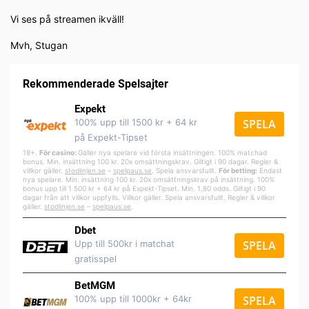
Vi ses på streamen ikväll!
Mvh, Stugan
Rekommenderade Spelsajter
Expekt
100% upp till 1500 kr + 64 kr
SPELA
på Expekt-Tipset
18+.
För casino:
Gäller nya spelare vid första insättningen. 100% matchad
bonus. Min. insättning 100 kr. 20x omsättningskrav. Giltigt i 90 dagar. Regler &
villkor gäller.
stodlinjen.se
–
spelpa
us.se
. Spela ansvarsfullt.
För betting:
Endast
nya spelare. Min. insättning 100 kr. 20x omsättningskrav på insättning. 100%
bonus upp till 1 500 kr + 64 kr på Expekt-Tipset. Min. 1,80 odds. Giltigt i 90
dagar från att villkor uppfylls. Villkor gäller. Spela ansvarsfullt. Regler & villkor
gäller.
stodlinjen.se
–
spelpaus.se
.
Dbet
Upp till 500kr i matchat
SPELA
gratisspel
BetMGM
100% upp till 1000kr + 64kr
SPELA