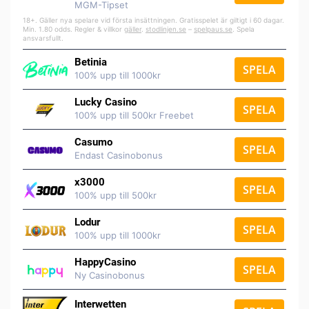
MGM-Tipset
18+. Gäller nya spelare vid första insättningen. Gratisspelet är giltigt i 60 dagar.
Min. 1.80 odds. Regler & villkor
gäller
.
stodlinjen.se
–
spelpaus.se
. Spela
ansvarsfullt.
Betinia
SPELA
100% upp till 1000kr
Lucky Casino
SPELA
100% upp till 500kr Freebet
Casumo
SPELA
Endast Casinobonus
x3000
SPELA
100% upp till 500kr
Lodur
SPELA
100% upp till 1000kr
HappyCasino
SPELA
Ny Casinobonus
Interwetten