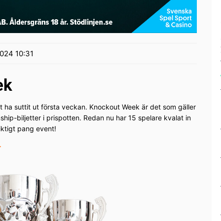
2024 10:31
ek
tt ha suttit ut första veckan. Knockout Week är det som gäller
p-biljetter i prispotten. Redan nu har 15 spelare kvalat in
riktigt pang event!
r