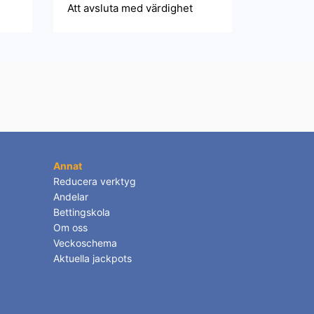
Att avsluta med värdighet
Annat
Reducera verktyg
Andelar
Bettingskola
Om oss
Veckoschema
Aktuella jackpots