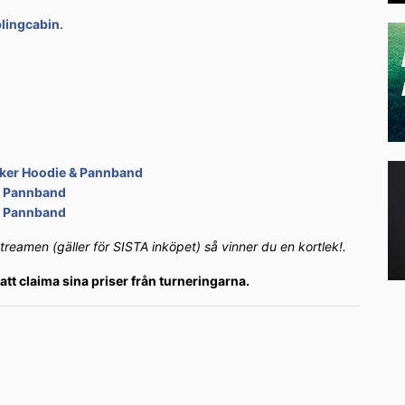
blingcabin
.
ker Hoodie & Pannband
& Pannband
& Pannband
treamen (gäller för SISTA inköpet) så vinner du en kortlek!.
att claima sina priser från turneringarna.