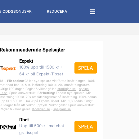
ODDSBONUSAR
REDUCERA
Rekommenderade Spelsajter
Expekt
100% upp till 1500 kr +
SPELA
64 kr på Expekt-Tipset
18+.
För casino:
Gäller nya spelare vid första insättningen. 100%
matchad bonus. Min. insättning 100 kr. 20x omsättningskrav.
Giltigt i 90 dagar. Regler & villkor gäller.
stodlinjen.se
–
spelpa
us.se
. Spela ansvarsfullt.
För betting:
Endast nya spelare. Min.
insättning 100 kr. 20x omsättningskrav på insättning. 100% bonus
upp till 1 500 kr + 64 kr på Expekt-Tipset. Min. 1,80 odds. Giltigt i
90 dagar från att villkor uppfylls. Villkor gäller. Spela ansvarsfullt.
Regler & villkor gäller.
stodlinjen.se
–
spelpaus.se
.
Dbet
Upp till 500kr i matchat
SPELA
gratisspel