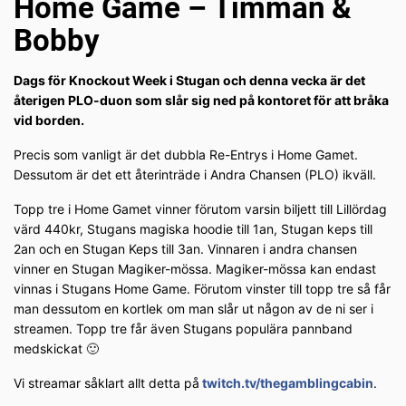
Home Game – Timman &
Bobby
Dags för Knockout Week i Stugan och denna vecka är det
återigen PLO-duon som slår sig ned på kontoret för att bråka
vid borden.
Precis som vanligt är det dubbla Re-Entrys i Home Gamet.
Dessutom är det ett återinträde i Andra Chansen (PLO) ikväll.
Topp tre i Home Gamet vinner förutom varsin biljett till Lillördag
värd 440kr, Stugans magiska hoodie till 1an, Stugan keps till
2an och en Stugan Keps till 3an. Vinnaren i andra chansen
vinner en Stugan Magiker-mössa. Magiker-mössa kan endast
vinnas i Stugans Home Game. Förutom vinster till topp tre så får
man dessutom en kortlek om man slår ut någon av de ni ser i
streamen. Topp tre får även Stugans populära pannband
medskickat 🙂
Vi streamar såklart allt detta på
twitch.tv/thegamblingcabin
.