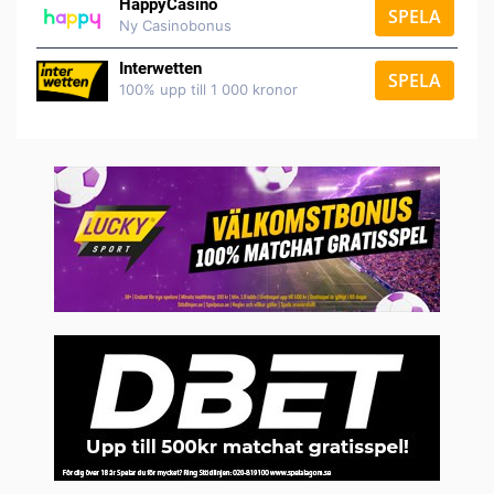
HappyCasino
SPELA
Ny Casinobonus
Interwetten
SPELA
100% upp till 1 000 kronor