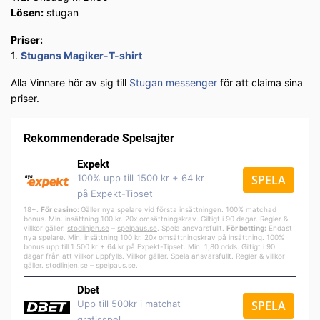
Lösen:
stugan
Priser:
1.
Stugans Magiker-T-shirt
Alla Vinnare hör av sig till
Stugan messenger
för att claima sina
priser.
Rekommenderade Spelsajter
Expekt
100% upp till 1500 kr + 64 kr
SPELA
på Expekt-Tipset
18+.
För casino:
Gäller nya spelare vid första insättningen. 100% matchad
bonus. Min. insättning 100 kr. 20x omsättningskrav. Giltigt i 90 dagar. Regler &
villkor gäller.
stodlinjen.se
–
spelpa
us.se
. Spela ansvarsfullt.
För betting:
Endast
nya spelare. Min. insättning 100 kr. 20x omsättningskrav på insättning. 100%
bonus upp till 1 500 kr + 64 kr på Expekt-Tipset. Min. 1,80 odds. Giltigt i 90
dagar från att villkor uppfylls. Villkor gäller. Spela ansvarsfullt. Regler & villkor
gäller.
stodlinjen.se
–
spelpaus.se
.
Dbet
Upp till 500kr i matchat
SPELA
gratisspel