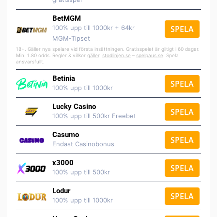
BetMGM
100% upp till 1000kr + 64kr
SPELA
MGM-Tipset
18+. Gäller nya spelare vid första insättningen. Gratisspelet är giltigt i 60 dagar.
Min. 1.80 odds. Regler & villkor
gäller
.
stodlinjen.se
–
spelpaus.se
. Spela
ansvarsfullt.
Betinia
SPELA
100% upp till 1000kr
Lucky Casino
SPELA
100% upp till 500kr Freebet
Casumo
SPELA
Endast Casinobonus
x3000
SPELA
100% upp till 500kr
Lodur
SPELA
100% upp till 1000kr