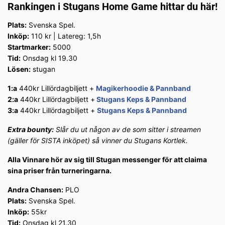
Rankingen i Stugans Home Game hittar du här!
Plats:
Svenska Spel.
Inköp:
110 kr | Latereg: 1,5h
Startmarker:
5000
Tid:
Onsdag kl 19.30
Lösen:
stugan
1:a
440kr Lillördagbiljett +
Magikerhoodie & Pannband
2:a
440kr Lillördagbiljett +
Stugans Keps & Pannband
3:a
440kr Lillördagbiljett +
Stugans Keps & Pannband
Extra bounty:
Slår du ut någon av de som sitter i streamen
(gäller för SISTA inköpet) så vinner du Stugans Kortlek.
Alla Vinnare hör av sig till Stugan messenger för att claima
sina priser från turneringarna.
Andra Chansen:
PLO
Plats:
Svenska Spel.
Inköp:
55kr
Tid:
Onsdag kl 21.30