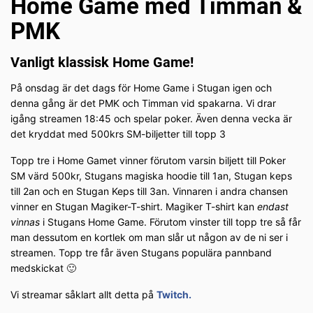
Home Game med Timman &
PMK
Vanligt klassisk Home Game!
På onsdag är det dags för Home Game i Stugan igen och
denna gång är det PMK och Timman vid spakarna. Vi drar
igång streamen 18:45 och spelar poker. Även denna vecka är
det kryddat med 500krs SM-biljetter till topp 3
Topp tre i Home Gamet vinner förutom varsin biljett till Poker
SM värd 500kr, Stugans magiska hoodie till 1an, Stugan keps
till 2an och en Stugan Keps till 3an. Vinnaren i andra chansen
vinner en Stugan Magiker-T-shirt. Magiker T-shirt kan
endast
vinnas
i Stugans Home Game. Förutom vinster till topp tre så får
man dessutom en kortlek om man slår ut någon av de ni ser i
streamen. Topp tre får även Stugans populära pannband
medskickat 🙂
Vi streamar såklart allt detta på
Twitch.