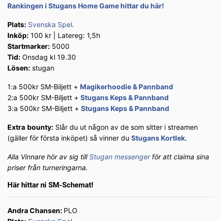
Rankingen i Stugans Home Game hittar du här!
Plats:
Svenska Spel
.
Inköp:
100 kr | Latereg: 1,5h
Startmarker:
5000
Tid:
Onsdag kl 19.30
Lösen:
stugan
1:a 500kr SM-Biljett +
Magikerhoodie & Pannband
2:a 500kr SM-Biljett +
Stugans Keps & Pannband
3:a 500kr SM-Biljett +
Stugans Keps & Pannband
Extra
bounty:
Slår du ut någon av de som sitter i streamen
(gäller för första inköpet) så vinner du
Stugans Kortlek.
Alla Vinnare hör av sig till
Stugan messenger
för att claima sina
priser från turneringarna.
Här hittar ni SM-Schemat!
Andra Chansen:
PLO