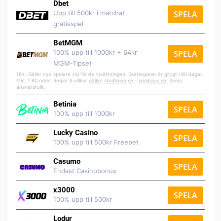
Dbet
Upp till 500kr i matchat
SPELA
gratisspel
BetMGM
100% upp till 1000kr + 64kr
SPELA
MGM-Tipset
18+. Gäller nya spelare vid första insättningen. Gratisspelet är giltigt i 60 dagar.
Min. 1.80 odds. Regler & villkor
gäller
.
stodlinjen.se
–
spelpaus.se
. Spela
ansvarsfullt.
Betinia
SPELA
100% upp till 1000kr
Lucky Casino
SPELA
100% upp till 500kr Freebet
Casumo
SPELA
Endast Casinobonus
x3000
SPELA
100% upp till 500kr
Lodur