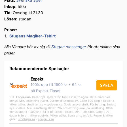
Plats:
Svenska Spel.
Inköp:
55kr
Tid:
Onsdag kl 21.30
Lösen:
stugan
Priser:
1.
Stugans Magiker-Tshirt
Alla Vinnare hör av sig till
Stugan messenger
för att claima sina
priser.
Rekommenderade Spelsajter
Expekt
100% upp till 1500 kr + 64 kr
SPELA
på Expekt-Tipset
18+.
För casino:
Gäller nya spelare vid första insättningen. 100% matchad
bonus. Min. insättning 100 kr. 20x omsättningskrav. Giltigt i 90 dagar. Regler &
villkor gäller.
stodlinjen.se
–
spelpa
us.se
. Spela ansvarsfullt.
För betting:
Endast
nya spelare. Min. insättning 100 kr. 20x omsättningskrav på insättning. 100%
bonus upp till 1 500 kr + 64 kr på Expekt-Tipset. Min. 1,80 odds. Giltigt i 90
dagar från att villkor uppfylls. Villkor gäller. Spela ansvarsfullt. Regler & villkor
gäller.
stodlinjen.se
–
spelpaus.se
.