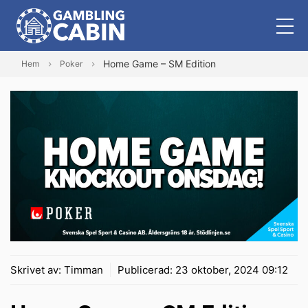
Home Game – SM Edition
Hem
Poker
Skrivet av:
Timman
Publicerad:
23 oktober, 2024 09:12