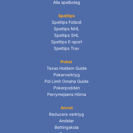
Alla spelbolag
Speltips
Speltips Fotboll
Speltips NHL
Speltips SHL
Speltips E-sport
Speltips Trav
Poker
Texas Holdem Guide
Pokerverktyg
Pol Limit Omaha Guide
Pokerpodden
Perrymejsens Hörna
Annat
Reducera verktyg
Andelar
Bettingskola