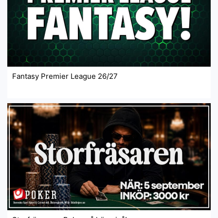
Fantasy Premier League 26/27