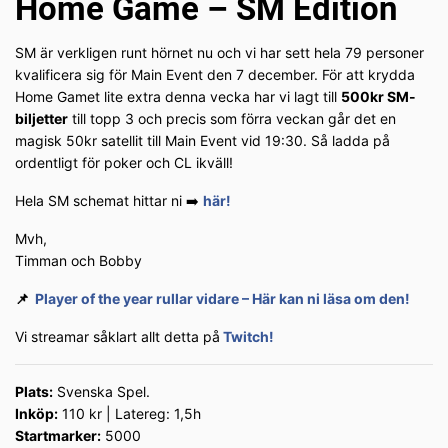
Home Game – SM Edition
SM är verkligen runt hörnet nu och vi har sett hela 79 personer
kvalificera sig för Main Event den 7 december. För att krydda
Home Gamet lite extra denna vecka har vi lagt till
500kr SM-
biljetter
till topp 3 och precis som förra veckan går det en
magisk 50kr satellit till Main Event vid 19:30. Så ladda på
ordentligt för poker och CL ikväll!
Hela SM schemat hittar ni ➡️
här!
Mvh,
Timman och Bobby
📌
Player of the year rullar vidare – Här kan ni läsa om den!
Vi streamar såklart allt detta på
Twitch!
Plats:
Svenska Spel.
Inköp:
110 kr | Latereg: 1,5h
Startmarker:
5000