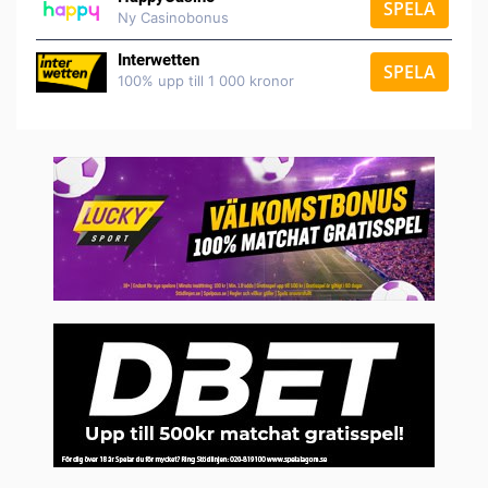
SPELA
Ny Casinobonus
Interwetten
SPELA
100% upp till 1 000 kronor