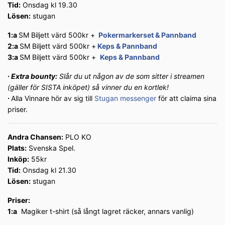
Tid:
Onsdag kl 19.30
Lösen:
stugan
1:a
SM Biljett värd 500kr +
Pokermarkerset & Pannband
2:a
SM Biljett värd 500kr +
Keps & Pannband
3:a
SM Biljett värd 500kr +
Keps & Pannband
∙ Extra bounty:
Slår du ut någon av de som sitter i streamen
(gäller för SISTA inköpet) så vinner du en kortlek!
∙
Alla Vinnare hör av sig till
Stugan messenger
för att claima sina
priser.
Andra Chansen:
PLO KO
Plats:
Svenska Spel.
Inköp:
55kr
Tid:
Onsdag kl 21.30
Lösen:
stugan
Priser:
1:a
Magiker t-shirt (så långt lagret räcker, annars vanlig)