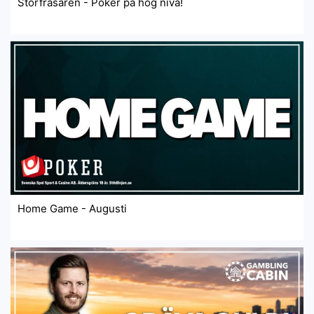
Storfräsaren - Poker på hög nivå!
Home Game - Augusti