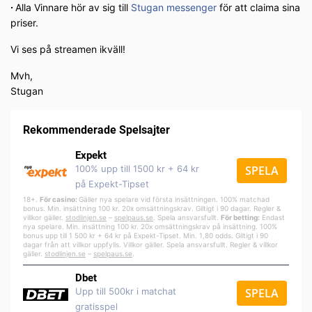
∙
Alla Vinnare hör av sig till
Stugan messenger
för att claima sina
priser.
Vi ses på streamen ikväll!
Mvh,
Stugan
Rekommenderade Spelsajter
Expekt
100% upp till 1500 kr + 64 kr
SPELA
på Expekt-Tipset
18+.
För casino:
Gäller nya spelare vid första insättningen. 100% matchad
bonus. Min. insättning 100 kr. 20x omsättningskrav. Giltigt i 90 dagar. Regler &
villkor gäller.
stodlinjen.se
–
spelpa
us.se
. Spela ansvarsfullt.
För betting:
Endast
nya spelare. Min. insättning 100 kr. 20x omsättningskrav på insättning. 100%
bonus upp till 1 500 kr + 64 kr på Expekt-Tipset. Min. 1,80 odds. Giltigt i 90
dagar från att villkor uppfylls. Villkor gäller. Spela ansvarsfullt. Regler & villkor
gäller.
stodlinjen.se
–
spelpaus.se
.
Dbet
Upp till 500kr i matchat
SPELA
gratisspel