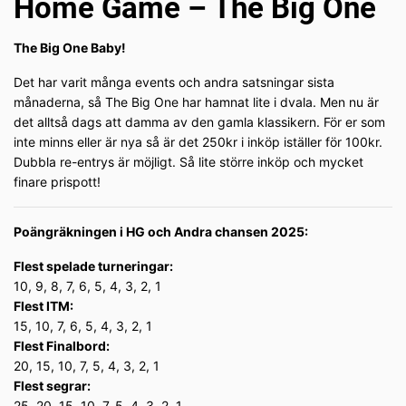
Home Game – The Big One
The Big One Baby!
Det har varit många events och andra satsningar sista
månaderna, så The Big One har hamnat lite i dvala. Men nu är
det alltså dags att damma av den gamla klassikern. För er som
inte minns eller är nya så är det 250kr i inköp iställer för 100kr.
Dubbla re-entrys är möjligt. Så lite större inköp och mycket
finare prispott!
Poängräkningen i HG och Andra chansen 2025:
Flest spelade turneringar:
10, 9, 8, 7, 6, 5, 4, 3, 2, 1
Flest ITM:
15, 10, 7, 6, 5, 4, 3, 2, 1
Flest Finalbord:
20, 15, 10, 7, 5, 4, 3, 2, 1
Flest segrar:
25, 20, 15, 10, 7, 5, 4, 3, 2, 1