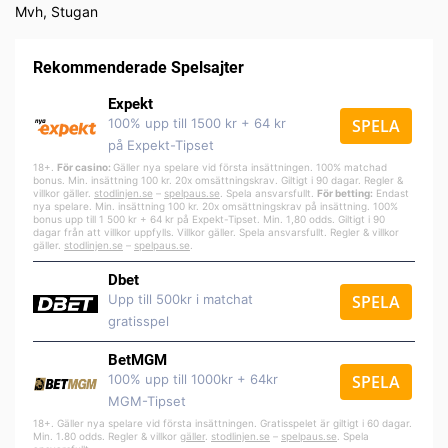
Mvh, Stugan
Rekommenderade Spelsajter
Expekt
100% upp till 1500 kr + 64 kr
SPELA
på Expekt-Tipset
18+.
För casino:
Gäller nya spelare vid första insättningen. 100% matchad
bonus. Min. insättning 100 kr. 20x omsättningskrav. Giltigt i 90 dagar. Regler &
villkor gäller.
stodlinjen.se
–
spelpa
us.se
. Spela ansvarsfullt.
För betting:
Endast
nya spelare. Min. insättning 100 kr. 20x omsättningskrav på insättning. 100%
bonus upp till 1 500 kr + 64 kr på Expekt-Tipset. Min. 1,80 odds. Giltigt i 90
dagar från att villkor uppfylls. Villkor gäller. Spela ansvarsfullt. Regler & villkor
gäller.
stodlinjen.se
–
spelpaus.se
.
Dbet
Upp till 500kr i matchat
SPELA
gratisspel
BetMGM
100% upp till 1000kr + 64kr
SPELA
MGM-Tipset
18+. Gäller nya spelare vid första insättningen. Gratisspelet är giltigt i 60 dagar.
Min. 1.80 odds. Regler & villkor
gäller
.
stodlinjen.se
–
spelpaus.se
. Spela