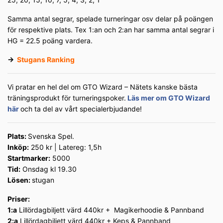
Samma antal segrar, spelade turneringar osv delar på poängen
för respektive plats. Tex 1:an och 2:an har samma antal segrar i
HG = 22.5 poäng vardera.
→
Stugans Ranking
Vi pratar en hel del om GTO Wizard – Nätets kanske bästa
träningsprodukt för turneringspoker.
Läs mer om GTO Wizard
här
och ta del av vårt specialerbjudande!
Plats:
Svenska Spel.
Inköp:
250 kr | Latereg: 1,5h
Startmarker:
5000
Tid:
Onsdag kl 19.30
Lösen:
stugan
Priser:
1:a
Lillördagbiljett värd 440kr + Magikerhoodie & Pannband
2:a
Lillördagbiljett värd 440kr + Keps & Pannband