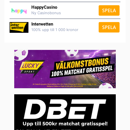
HappyCasino
SPELA
Ny Casinobonus
Interwetten
SPELA
100% upp till 1 000 kronor