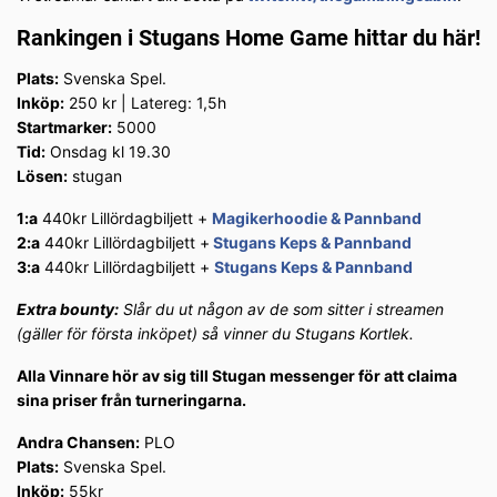
Rankingen i Stugans Home Game hittar du här!
Plats:
Svenska Spel.
Inköp:
250 kr | Latereg: 1,5h
Startmarker:
5000
Tid:
Onsdag kl 19.30
Lösen:
stugan
1:a
440kr Lillördagbiljett +
Magikerhoodie & Pannband
2:a
440kr Lillördagbiljett +
Stugans Keps & Pannband
3:a
440kr Lillördagbiljett +
Stugans Keps & Pannband
Extra bounty:
Slår du ut någon av de som sitter i streamen
(gäller för första inköpet) så vinner du Stugans Kortlek.
Alla Vinnare hör av sig till Stugan messenger för att claima
sina priser från turneringarna.
Andra Chansen:
PLO
Plats:
Svenska Spel.
Inköp:
55kr