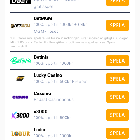
SPELA
gratisspel
BetMGM
100% upp till 1000kr + 64kr
SPELA
MGM-Tipset
18+. Gäller nya spelare vid första insättningen. Gratisspelet är giltigt i 60 dagar.
Min. 1.80 odds. Regler & villkor
gäller
.
stodlinjen.se
–
spelpaus.se
. Spela
ansvarsfullt.
Betinia
SPELA
100% upp till 1000kr
Lucky Casino
SPELA
100% upp till 500kr Freebet
Casumo
SPELA
Endast Casinobonus
x3000
SPELA
100% upp till 500kr
Lodur
SPELA
100% upp till 1000kr