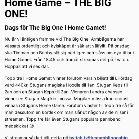
Home Game – THE BIG
ONE!
Dags för The Big One i Home Gamet!
Nu är vi äntligen framme vid The Big One. Armbågarna har
vässats ordentligt och kylskåpet är såklart välfyllt. På onsdag
ska Timman och Bobby slå sig ned igen och slåss om nya titlar i
Home Gamet. Från 18:45 och framåt streamas det på Twitch.
Hoppas att vi ses där.
Topp tre i Home Gamet vinner förutom varsin biljett till Lillördag
värd 440kr, Stugans magiska Hoodie till 1an, Stugan Keps till
2an och en Stugan Keps till 3an. Vinnaren i andra chansen
vinner en Stugan Magiker-mössa. Magiker-mössa kan endast
vinnas i Stugans Home Game. Förutom vinster till topp tre så får
man dessutom en kortlek om man slår ut någon av de ni ser i
streamen. Topp tre får även Stugans populära pannband
medskickat 🙂
Vi streamar såklart allt detta på
twitch.tv/thegamblingcabin
.