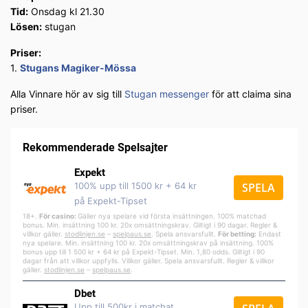
Tid:
Onsdag kl 21.30
Lösen:
stugan
Priser:
1.
Stugans Magiker-Mössa
Alla Vinnare hör av sig till
Stugan messenger
för att claima sina
priser.
Rekommenderade Spelsajter
Expekt
100% upp till 1500 kr + 64 kr
SPELA
på Expekt-Tipset
18+.
För casino:
Gäller nya spelare vid första insättningen. 100% matchad
bonus. Min. insättning 100 kr. 20x omsättningskrav. Giltigt i 90 dagar. Regler &
villkor gäller.
stodlinjen.se
–
spelpa
us.se
. Spela ansvarsfullt.
För betting:
Endast
nya spelare. Min. insättning 100 kr. 20x omsättningskrav på insättning. 100%
bonus upp till 1 500 kr + 64 kr på Expekt-Tipset. Min. 1,80 odds. Giltigt i 90
dagar från att villkor uppfylls. Villkor gäller. Spela ansvarsfullt. Regler & villkor
gäller.
stodlinjen.se
–
spelpaus.se
.
Dbet
Upp till 500kr i matchat