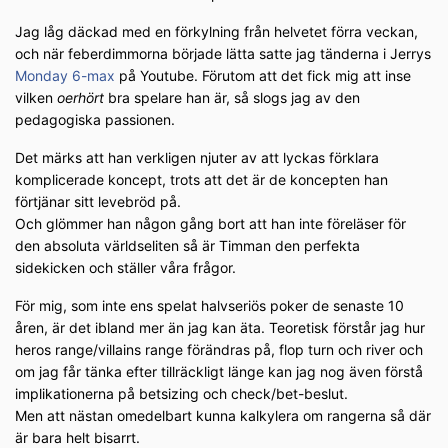
Jag låg däckad med en förkylning från helvetet förra veckan,
och när feberdimmorna började lätta satte jag tänderna i Jerrys
Monday 6-max
på Youtube. Förutom att det fick mig att inse
vilken
oerhört
bra spelare han är, så slogs jag av den
pedagogiska passionen.
Det märks att han verkligen njuter av att lyckas förklara
komplicerade koncept, trots att det är de koncepten han
förtjänar sitt levebröd på.
Och glömmer han någon gång bort att han inte föreläser för
den absoluta världseliten så är Timman den perfekta
sidekicken och ställer våra frågor.
För mig, som inte ens spelat halvseriös poker de senaste 10
åren, är det ibland mer än jag kan äta. Teoretisk förstår jag hur
heros range/villains range förändras på, flop turn och river och
om jag får tänka efter tillräckligt länge kan jag nog även förstå
implikationerna på betsizing och check/bet-beslut.
Men att nästan omedelbart kunna kalkylera om rangerna så där
är bara helt bisarrt.