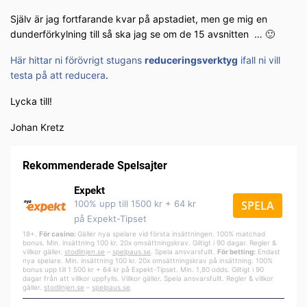
Själv är jag fortfarande kvar på apstadiet, men ge mig en
dunderförkylning till så ska jag se om de 15 avsnitten … 🙂
Här hittar ni förövrigt stugans
reduceringsverktyg
ifall ni vill
testa på att reducera
.
Lycka till!
Johan Kretz
Rekommenderade Spelsajter
Expekt
100% upp till 1500 kr + 64 kr
SPELA
på Expekt-Tipset
18+.
För casino:
Gäller nya spelare vid första insättningen. 100% matchad
bonus. Min. insättning 100 kr. 20x omsättningskrav. Giltigt i 90 dagar. Regler &
villkor gäller.
stodlinjen.se
–
spelpa
us.se
. Spela ansvarsfullt.
För betting:
Endast
nya spelare. Min. insättning 100 kr. 20x omsättningskrav på insättning. 100%
bonus upp till 1 500 kr + 64 kr på Expekt-Tipset. Min. 1,80 odds. Giltigt i 90
dagar från att villkor uppfylls. Villkor gäller. Spela ansvarsfullt. Regler & villkor
gäller.
stodlinjen.se
–
spelpaus.se
.