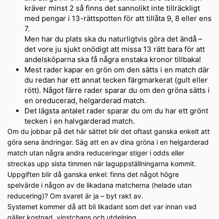
kräver minst 2 så finns det sannolikt inte tillräckligt
med pengar i 13-rättspotten för att tillåta 9, 8 eller ens
7.
Men har du plats ska du naturligtvis göra det ändå –
det vore ju sjukt onödigt att missa 13 rätt bara för att
andelsköparna ska få några enstaka kronor tillbaka!
Mest rader kapar en grön om den sätts i en match där
du redan har ett annat tecken färgmarkerat (gult eller
rött). Något färre rader sparar du om den gröna sätts i
en oreducerad, helgarderad match.
Det lägsta antalet rader sparar du om du har ett grönt
tecken i en halvgarderad match.
Om du jobbar på det här sättet blir det oftast ganska enkelt att
göra sena ändringar. Säg att en av dina gröna i en helgarderad
match utan några andra reduceringar stiger i odds eller
streckas upp sista timmen när laguppställningarna kommit.
Uppgiften blir då ganska enkel: finns det något högre
spelvärde i någon av de likadana matcherna (helade utan
reducering)? Om svaret är ja – byt rakt av.
Systemet kommer då att bli likadant som det var innan vad
gäller kostnad, vinstchans och utdelning.