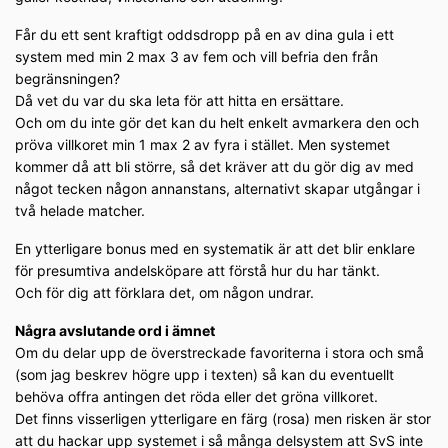
Får du ett sent kraftigt oddsdropp på en av dina gula i ett
system med min 2 max 3 av fem och vill befria den från
begränsningen?
Då vet du var du ska leta för att hitta en ersättare.
Och om du inte gör det kan du helt enkelt avmarkera den och
pröva villkoret min 1 max 2 av fyra i stället. Men systemet
kommer då att bli större, så det kräver att du gör dig av med
något tecken någon annanstans, alternativt skapar utgångar i
två helade matcher.
En ytterligare bonus med en systematik är att det blir enklare
för presumtiva andelsköpare att förstå hur du har tänkt.
Och för dig att förklara det, om någon undrar.
Några avslutande ord i ämnet
Om du delar upp de överstreckade favoriterna i stora och små
(som jag beskrev högre upp i texten) så kan du eventuellt
behöva offra antingen det röda eller det gröna villkoret.
Det finns visserligen ytterligare en färg (rosa) men risken är stor
att du hackar upp systemet i så många delsystem att SvS inte