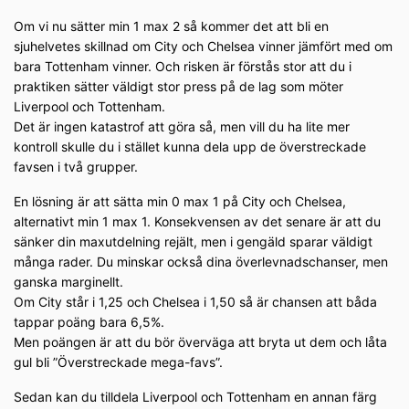
Om vi nu sätter min 1 max 2 så kommer det att bli en
sjuhelvetes skillnad om City och Chelsea vinner jämfört med om
bara Tottenham vinner. Och risken är förstås stor att du i
praktiken sätter väldigt stor press på de lag som möter
Liverpool och Tottenham.
Det är ingen katastrof att göra så, men vill du ha lite mer
kontroll skulle du i stället kunna dela upp de överstreckade
favsen i två grupper.
En lösning är att sätta min 0 max 1 på City och Chelsea,
alternativt min 1 max 1. Konsekvensen av det senare är att du
sänker din maxutdelning rejält, men i gengäld sparar väldigt
många rader. Du minskar också dina överlevnadschanser, men
ganska marginellt.
Om City står i 1,25 och Chelsea i 1,50 så är chansen att båda
tappar poäng bara 6,5%.
Men poängen är att du bör överväga att bryta ut dem och låta
gul bli ”Överstreckade mega-favs”.
Sedan kan du tilldela Liverpool och Tottenham en annan färg