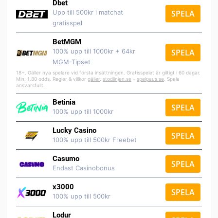
Dbet
Upp till 500kr i matchat
SPELA
gratisspel
BetMGM
100% upp till 1000kr + 64kr
SPELA
MGM-Tipset
18+. Gäller nya spelare vid första insättningen. Gratisspelet är giltigt i 60 dagar.
Min. 1.80 odds. Regler & villkor
gäller
.
stodlinjen.se
–
spelpaus.se
. Spela
ansvarsfullt.
Betinia
SPELA
100% upp till 1000kr
Lucky Casino
SPELA
100% upp till 500kr Freebet
Casumo
SPELA
Endast Casinobonus
x3000
SPELA
100% upp till 500kr
Lodur