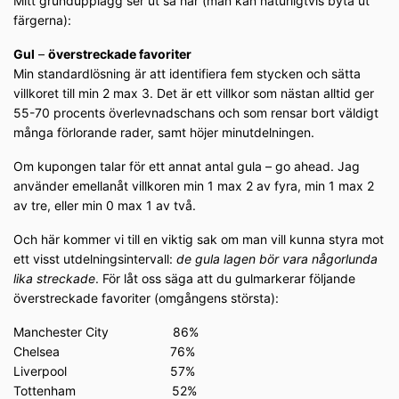
Mitt grundupplägg ser ut så här (man kan naturligtvis byta ut
färgerna):
Gul
–
överstreckade favoriter
Min standardlösning är att identifiera fem stycken och sätta
villkoret till min 2 max 3. Det är ett villkor som nästan alltid ger
55-70 procents överlevnadschans och som rensar bort väldigt
många förlorande rader, samt höjer minutdelningen.
Om kupongen talar för ett annat antal gula – go ahead. Jag
använder emellanåt villkoren min 1 max 2 av fyra, min 1 max 2
av tre, eller min 0 max 1 av två.
Och här kommer vi till en viktig sak om man vill kunna styra mot
ett visst utdelningsintervall:
de gula lagen bör vara någorlunda
lika streckade
. För låt oss säga att du gulmarkerar följande
överstreckade favoriter (omgångens största):
Manchester City 86%
Chelsea 76%
Liverpool 57%
Tottenham 52%