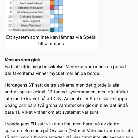
Ett system som inte kan lämnas via Spela
Tillsammans.
Veckan som gick
Fortsatt utdelningsbesvikelse. Vi verkar vara inne i en period
där favoriterna vinner mycket mer än de borde.
I lördagens ST satt de tre spikarna men det gjorde ju alla
andras spikar också. 13 fanns i systemramen, men då utfallet
inte mötte kravet på att City, Arsenal eller Stoke skulle tappa
poäng och bara två gröna värdetecken gick in blev det ändå
bara 11. Vilket vittnar om att systemet var sunt.
I söndagens EU satt villkoren fint, men bara två av de tre
spikarna. Bommen på Osasuna (1-4 mot Valencia) var dock inte
så grov som siffrorna antyder, då resultatet inte alls avspeglade