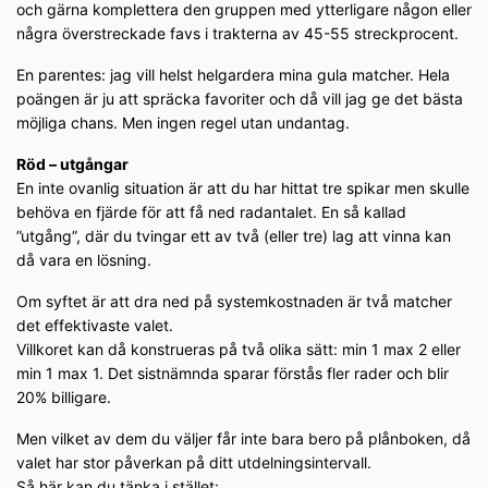
och gärna komplettera den gruppen med ytterligare någon eller
några överstreckade favs i trakterna av 45-55 streckprocent.
En parentes: jag vill helst helgardera mina gula matcher. Hela
poängen är ju att spräcka favoriter och då vill jag ge det bästa
möjliga chans. Men ingen regel utan undantag.
Röd – utgångar
En inte ovanlig situation är att du har hittat tre spikar men skulle
behöva en fjärde för att få ned radantalet. En så kallad
”utgång”, där du tvingar ett av två (eller tre) lag att vinna kan
då vara en lösning.
Om syftet är att dra ned på systemkostnaden är två matcher
det effektivaste valet.
Villkoret kan då konstrueras på två olika sätt: min 1 max 2 eller
min 1 max 1. Det sistnämnda sparar förstås fler rader och blir
20% billigare.
Men vilket av dem du väljer får inte bara bero på plånboken, då
valet har stor påverkan på ditt utdelningsintervall.
Så här kan du tänka i stället: