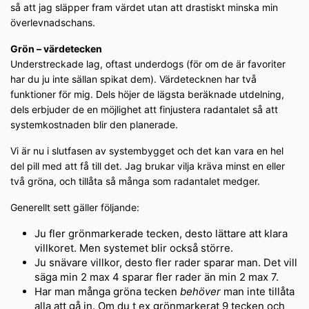
så att jag släpper fram värdet utan att drastiskt minska min
överlevnadschans.
Grön – värdetecken
Understreckade lag, oftast underdogs (för om de är favoriter
har du ju inte sällan spikat dem). Värdetecknen har två
funktioner för mig. Dels höjer de lägsta beräknade utdelning,
dels erbjuder de en möjlighet att finjustera radantalet så att
systemkostnaden blir den planerade.
Vi är nu i slutfasen av systembygget och det kan vara en hel
del pill med att få till det. Jag brukar vilja kräva minst en eller
två gröna, och tillåta så många som radantalet medger.
Generellt sett gäller följande:
Ju fler grönmarkerade tecken, desto lättare att klara
villkoret. Men systemet blir också större.
Ju snävare villkor, desto fler rader sparar man. Det vill
säga min 2 max 4 sparar fler rader än min 2 max 7.
Har man många gröna tecken
behöver
man inte tillåta
alla att gå in. Om du t ex grönmarkerat 9 tecken och