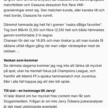
matchbilden och Osasuna dessutom fick flera VAR-
granskningar emot sig. Den matchen kunde, eller kanske till och
med borde, Osasuna ha vunnit.
Däremot hamnade jag helt fel i grenen ”vaska dåliga favoriter”.
Tog bort Blåvitt (2,30) och Nice (2,59) helt och båda hämnades
genom komfortabla 2-0-segrar.
Chansen för det var 16,8% och man önskar ju att man kunde få
sådana utfall någon gång när man väljer värdespikar med de
oddsen …
Veckan som kommer
De närmsta dagarna kommer jag nog inte att tänka så mycket
på spel, utan ha mentalt fokus på Champions League, och
framför allt Malmö FF:s episka hemmamatch mot Juventus.
Eller i alla fall hoppas jag att den blir episk.
Till sist – en hommage till Jerry!
Vi talar ibland om hur mycket free content man får som
Stuganmedlem. Frågan är om inte Jerry Ödeens pokeranalyser
är det mest utstickande exemplet.