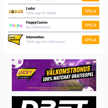
Lodur
SPELA
100% upp till 1000kr
HappyCasino
SPELA
Ny Casinobonus
Interwetten
SPELA
100% upp till 1 000 kronor