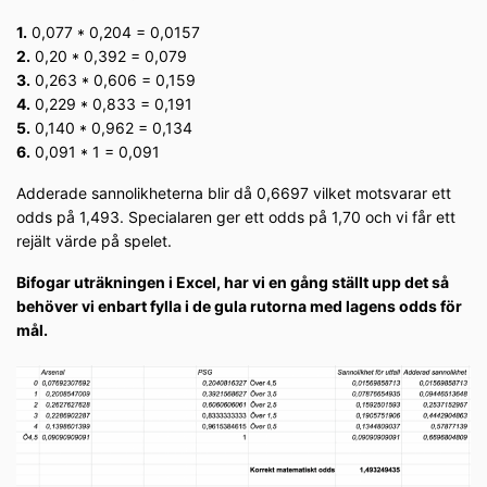
1.
0,077 * 0,204 = 0,0157
2.
0,20 * 0,392 = 0,079
3.
0,263 * 0,606 = 0,159
4.
0,229 * 0,833 = 0,191
5.
0,140 * 0,962 = 0,134
6.
0,091 * 1 = 0,091
Adderade sannolikheterna blir då 0,6697 vilket motsvarar ett
odds på 1,493. Specialaren ger ett odds på 1,70 och vi får ett
rejält värde på spelet.
Bifogar uträkningen i Excel, har vi en gång ställt upp det så
behöver vi enbart fylla i de gula rutorna med lagens odds för
mål.