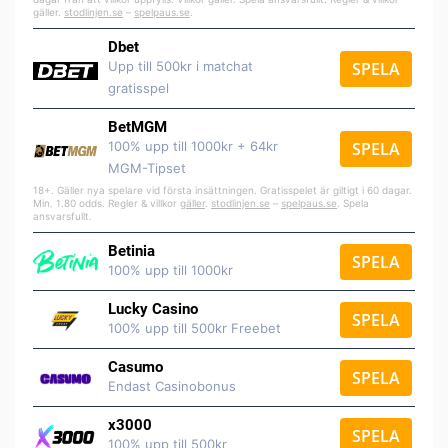
gäller.
stodlinjen.se
–
spelpaus.se
.
Dbet
Upp till 500kr i matchat
SPELA
gratisspel
BetMGM
100% upp till 1000kr + 64kr
SPELA
MGM-Tipset
18+. Gäller nya spelare vid första insättningen. Gratisspelet är giltigt i 60 dagar.
Min. 1.80 odds. Regler & villkor
gäller
.
stodlinjen.se
–
spelpaus.se
. Spela
ansvarsfullt.
Betinia
SPELA
100% upp till 1000kr
Lucky Casino
SPELA
100% upp till 500kr Freebet
Casumo
SPELA
Endast Casinobonus
x3000
SPELA
100% upp till 500kr