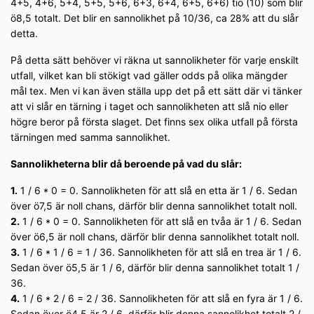
4+5, 4+6, 5+4, 5+5, 5+6, 6+3, 6+4, 6+5, 6+6) tio (10) som blir
ö8,5 totalt. Det blir en sannolikhet på 10/36, ca 28% att du slår
detta.
På detta sätt behöver vi räkna ut sannolikheter för varje enskilt
utfall, vilket kan bli stökigt vad gäller odds på olika mängder
mål tex. Men vi kan även ställa upp det på ett sätt där vi tänker
att vi slår en tärning i taget och sannolikheten att slå nio eller
högre beror på första slaget. Det finns sex olika utfall på första
tärningen med samma sannolikhet.
Sannolikheterna blir då beroende på vad du slår:
1.
1 / 6 * 0 = 0. Sannolikheten för att slå en etta är 1 / 6. Sedan
över ö7,5 är noll chans, därför blir denna sannolikhet totalt noll.
2.
1 / 6 * 0 = 0. Sannolikheten för att slå en tvåa är 1 / 6. Sedan
över ö6,5 är noll chans, därför blir denna sannolikhet totalt noll.
3.
1 / 6 * 1 / 6 = 1 / 36. Sannolikheten för att slå en trea är 1 / 6.
Sedan över ö5,5 är 1 / 6, därför blir denna sannolikhet totalt 1 /
36.
4.
1 / 6 * 2 / 6 = 2 / 36. Sannolikheten för att slå en fyra är 1 / 6.
Sedan över ö4,5 är 2 / 6, därför blir denna sannolikhet totalt 2 /