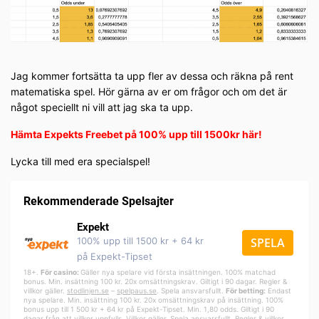
Jag kommer fortsätta ta upp fler av dessa och räkna på rent
matematiska spel. Hör gärna av er om frågor och om det är
något speciellt ni vill att jag ska ta upp.
Hämta Expekts Freebet på 100% upp till 1500kr här!
Lycka till med era specialspel!
Rekommenderade Spelsajter
Expekt
100% upp till 1500 kr + 64 kr
SPELA
på Expekt-Tipset
18+.
För casino:
Gäller nya spelare vid första insättningen. 100% matchad
bonus. Min. insättning 100 kr. 20x omsättningskrav. Giltigt i 90 dagar. Regler &
villkor gäller.
stodlinjen.se
–
spelpa
us.se
. Spela ansvarsfullt.
För betting:
Endast
nya spelare. Min. insättning 100 kr. 20x omsättningskrav på insättning. 100%
bonus upp till 1 500 kr + 64 kr på Expekt-Tipset. Min. 1,80 odds. Giltigt i 90
dagar från att villkor uppfylls. Villkor gäller. Spela ansvarsfullt. Regler & villkor