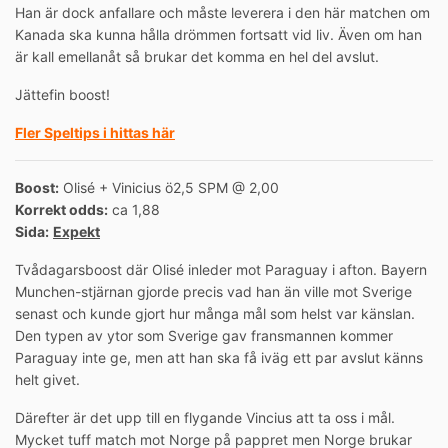
Han är dock anfallare och måste leverera i den här matchen om
Kanada ska kunna hålla drömmen fortsatt vid liv. Även om han
är kall emellanåt så brukar det komma en hel del avslut.
Jättefin boost!
Fler Speltips i hittas här
Boost:
Olisé + Vinicius ö2,5 SPM @ 2,00
Korrekt odds:
ca 1,88
Sida:
Expekt
Tvådagarsboost där Olisé inleder mot Paraguay i afton. Bayern
Munchen-stjärnan gjorde precis vad han än ville mot Sverige
senast och kunde gjort hur många mål som helst var känslan.
Den typen av ytor som Sverige gav fransmannen kommer
Paraguay inte ge, men att han ska få iväg ett par avslut känns
helt givet.
Därefter är det upp till en flygande Vincius att ta oss i mål.
Mycket tuff match mot Norge på pappret men Norge brukar