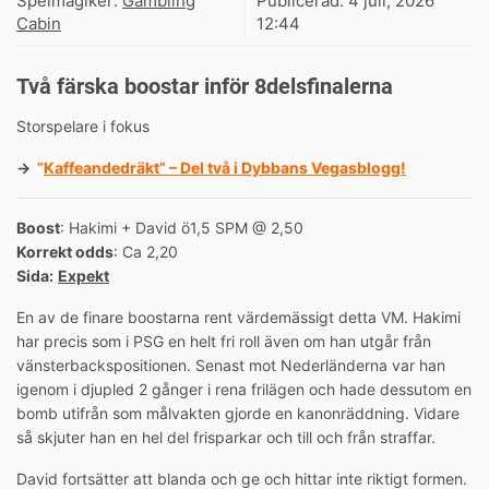
Spelmagiker:
Gambling
Publicerad:
4 juli, 2026
Cabin
12:44
Två färska boostar inför 8delsfinalerna
Storspelare i fokus
→
”
Kaffeandedräkt” – Del två i Dybbans Vegasblogg!
Boost
: Hakimi + David ö1,5 SPM @ 2,50
Korrekt odds
: Ca 2,20
Sida:
Expekt
En av de finare boostarna rent värdemässigt detta VM. Hakimi
har precis som i PSG en helt fri roll även om han utgår från
vänsterbackspositionen. Senast mot Nederländerna var han
igenom i djupled 2 gånger i rena frilägen och hade dessutom en
bomb utifrån som målvakten gjorde en kanonräddning. Vidare
så skjuter han en hel del frisparkar och till och från straffar.
David fortsätter att blanda och ge och hittar inte riktigt formen.