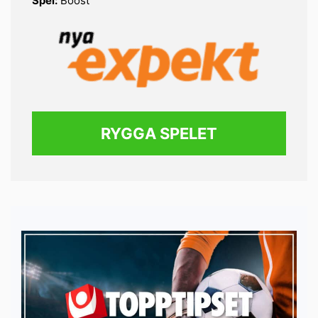
Spel:
Boost
RYGGA SPELET