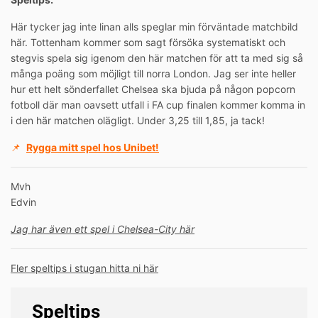
Här tycker jag inte linan alls speglar min förväntade matchbild
här. Tottenham kommer som sagt försöka systematiskt och
stegvis spela sig igenom den här matchen för att ta med sig så
många poäng som möjligt till norra London. Jag ser inte heller
hur ett helt sönderfallet Chelsea ska bjuda på någon popcorn
fotboll där man oavsett utfall i FA cup finalen kommer komma in
i den här matchen olägligt. Under 3,25 till 1,85, ja tack!
📌
Rygga mitt spel hos Unibet!
Mvh
Edvin
Jag har även ett spel i Chelsea-City här
Fler speltips i stugan hitta ni här
Speltips