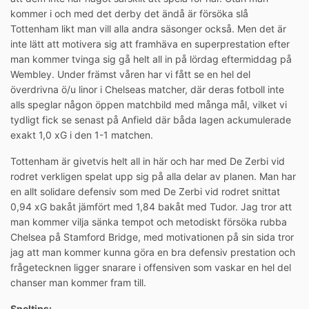
kommer i och med det derby det ändå är försöka slå
Tottenham likt man vill alla andra säsonger också. Men det är
inte lätt att motivera sig att framhäva en superprestation efter
man kommer tvinga sig gå helt all in på lördag eftermiddag på
Wembley. Under främst våren har vi fått se en hel del
överdrivna ö/u linor i Chelseas matcher, där deras fotboll inte
alls speglar någon öppen matchbild med många mål, vilket vi
tydligt fick se senast på Anfield där båda lagen ackumulerade
exakt 1,0 xG i den 1-1 matchen.
Tottenham är givetvis helt all in här och har med De Zerbi vid
rodret verkligen spelat upp sig på alla delar av planen. Man har
en allt solidare defensiv som med De Zerbi vid rodret snittat
0,94 xG bakåt jämfört med 1,84 bakåt med Tudor. Jag tror att
man kommer vilja sänka tempot och metodiskt försöka rubba
Chelsea på Stamford Bridge, med motivationen på sin sida tror
jag att man kommer kunna göra en bra defensiv prestation och
frågetecknen ligger snarare i offensiven som vaskar en hel del
chanser man kommer fram till.
Speltips: