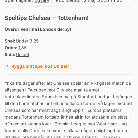
Spelmagiker:
Edvarv
Publicerad:
12 maj, 2026 14:22
Speltips Chelsea – Tottenham!
Överdriven lina i London derbyt
Spel:
Under 3,25
Odds:
1,85
Sida:
Unibet
📌
Rygga mitt spel hos Unibet!
Ynka tre dagar efter att Chelsea spelar sin viktigaste match på
säsongen i FA cupen mot City ska man ta emot
bottenkandidaten Spurs hemma på Stamford bridge. Ingången
till den här matchen är helt annorlunda för de två lagen med ett
Chelsea som har minst sagt långt upp till Europa platserna
medans Tottenham fortsatt är helt all in för att säkra sin plats i
h2h om att stanna kvar i Premier League mot West Ham. Jag
tror inte alls Chelsea kommer ställa ut något dåligt lag bara för
att dem inte har något särskilt att spela för här. Utan man