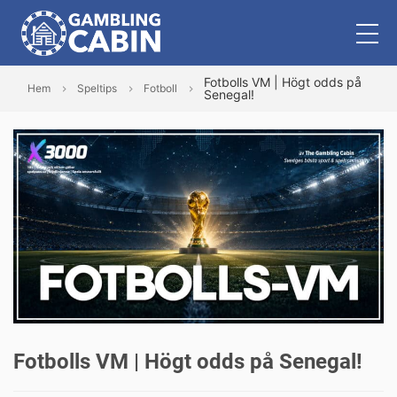
Fotbolls VM | Högt odds på
Hem
Speltips
Fotboll
Senegal!
Fotbolls VM | Högt odds på Senegal!