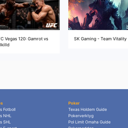
C Vegas 120: Gamrot vs
SK Gaming - Team Vitality
lkilld
ps
Poker
s Fotboll
Texas Holdem Guide
ps NHL
Pokerverktyg
ps SHL
Pol Limit Omaha Guide