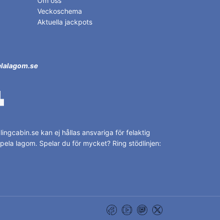
Om oss
Veckoschema
Aktuella jackpots
lalagom.se
ngcabin.se kan ej hållas ansvariga för felaktig
pela lagom. Spelar du för mycket? Ring stödlinjen: