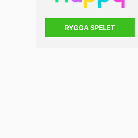
RYGGA SPELET