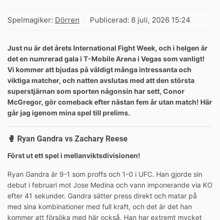
Spelmagiker:
Dörren
Publicerad:
8 juli, 2026 15:24
Just nu är det årets International Fight Week, och i helgen är
det en numrerad gala i T-Mobile Arena i Vegas som vanligt!
Vi kommer att bjudas på väldigt många intressanta och
viktiga matcher, och natten avslutas med att den största
superstjärnan som sporten någonsin har sett, Conor
McGregor, gör comeback efter nästan fem år utan match! Här
går jag igenom mina spel till prelims.
🥊
Ryan Gandra vs Zachary Reese
Först ut ett spel i mellanviktsdivisionen!
Ryan Gandra är 9-1 som proffs och 1-0 i UFC. Han gjorde sin
debut i februari mot Jose Medina och vann imponerande via KO
efter 41 sekunder. Gandra sätter press direkt och matar på
med sina kombinationer med full kraft, och det är det han
kommer att försöka med här också. Han har extremt mycket