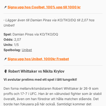
📌
Signa upp hos Coolbet, 100% upp till 1000 kr
∙
Lägger även till Damian Pinas via KO/TKO/DQ till 2,07 hos
Unibet!
Spel:
Damian Pinas via KO/TKO/DQ
Odds:
2,07
Units:
1/5
Spelbolag:
Unibet
📌
Signa upp hos Unibet, 1000kr Freebet
🥊
Robert Whittaker vs Nikita Krylov
Vi avslutar prelims med ett spel i lätt tungvikt!
Den forna mellanviktsmästaren Robert Whittaker är 26-9 som
proffs och 17-7 i UFC. Han är en välrundad fighter som är stabil
överallt, även om han föredrar att hålla matchen stående. Det
borde han fokusera på här också. Samtidigt kommer det