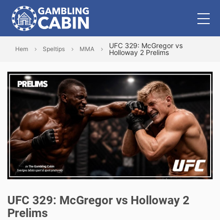
UFC 329: McGregor vs
Hem
Speltips
MMA
Holloway 2 Prelims
UFC 329: McGregor vs Holloway 2
Prelims