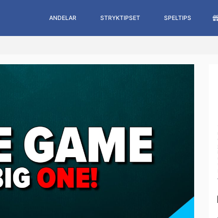
ANDELAR
STRYKTIPSET
SPELTIPS