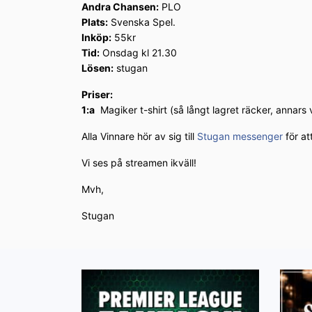
Andra Chansen:
PLO
Plats:
Svenska Spel.
Inköp:
55kr
Tid:
Onsdag kl 21.30
Lösen:
stugan
Priser:
1:a
Magiker t-shirt (så långt lagret räcker, annars 
Alla Vinnare hör av sig till
Stugan messenger
för at
Vi ses på streamen ikväll!
Mvh,
Stugan