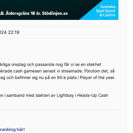
2024 22:19
rliga onsdag och passande nog får vi se en stekhet
aktade cash gamesen senast vi streamade. Förutom det, så
dag och befinner sig nu på en 90:e plats i Player of the year.
ten i samband med slakten av Lightbay i Heads-Up Cash
 ranking här!