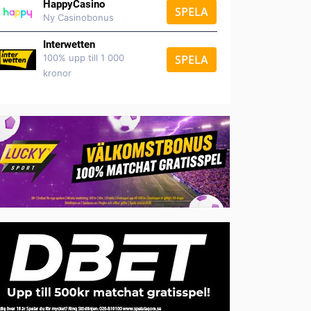
HappyCasino
SPELA
Ny Casinobonus
Interwetten
100% upp till 1 000
SPELA
kronor