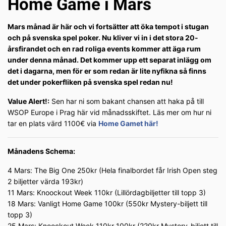
Home Game i Mars
Mars månad är här och vi fortsätter att öka tempot i stugan
och på svenska spel poker. Nu kliver vi in i det stora 20-
årsfirandet och en rad roliga events kommer att äga rum
under denna månad. Det kommer upp ett separat inlägg om
det i dagarna, men för er som redan är lite nyfikna så finns
det under pokerfliken på svenska spel redan nu!
Value Alert!:
Sen har ni som bakant chansen att haka på till
WSOP Europe i Prag här vid månadsskiftet. Läs mer om hur ni
tar en plats värd 1100€ via
Home Gamet här!
Månadens Schema:
4 Mars: The Big One 250kr (Hela finalbordet får Irish Open steg
2 biljetter värda 193kr)
11 Mars: Knoockout Week 110kr (Lillördagbiljetter till topp 3)
18 Mars: Vanligt Home Game 100kr (550kr Mystery-biljett till
topp 3)
25 Mars: Knoockout Week 110kr 100kr (220kr Mystery-biljett till