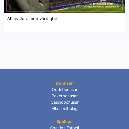
Att avsluta med värdighet
Bonusar
Oddsbonusar
Pokerbonusar
Casinobonusar
Alla spelbolag
Speltips
Speltips Fotboll