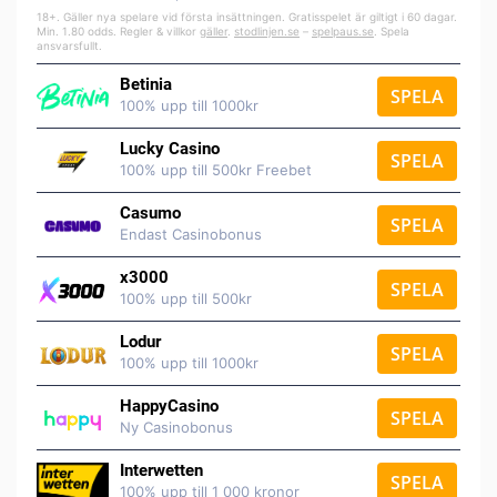
18+. Gäller nya spelare vid första insättningen. Gratisspelet är giltigt i 60 dagar.
Min. 1.80 odds. Regler & villkor
gäller
.
stodlinjen.se
–
spelpaus.se
. Spela
ansvarsfullt.
Betinia
SPELA
100% upp till 1000kr
Lucky Casino
SPELA
100% upp till 500kr Freebet
Casumo
SPELA
Endast Casinobonus
x3000
SPELA
100% upp till 500kr
Lodur
SPELA
100% upp till 1000kr
HappyCasino
SPELA
Ny Casinobonus
Interwetten
SPELA
100% upp till 1 000 kronor