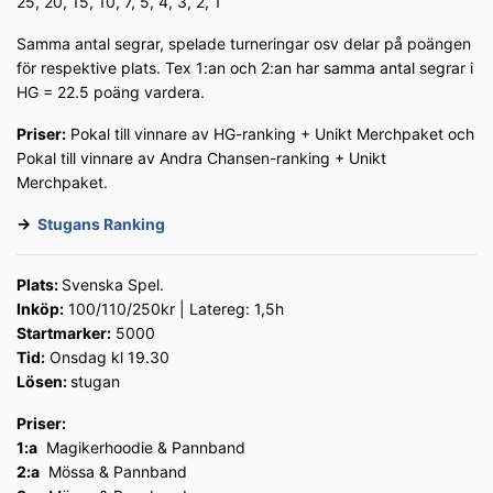
25, 20, 15, 10, 7, 5, 4, 3, 2, 1
Samma antal segrar, spelade turneringar osv delar på poängen
för respektive plats. Tex 1:an och 2:an har samma antal segrar i
HG = 22.5 poäng vardera.
Priser:
Pokal till vinnare av HG-ranking + Unikt Merchpaket och
Pokal till vinnare av Andra Chansen-ranking + Unikt
Merchpaket.
→
Stugans Ranking
Plats:
Svenska Spel.
Inköp:
100/110/250kr | Latereg: 1,5h
Startmarker:
5000
Tid:
Onsdag kl 19.30
Lösen:
stugan
Priser:
1:a
Magikerhoodie & Pannband
2:a
Mössa & Pannband