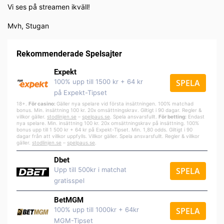
Vi ses på streamen ikväll!
Mvh, Stugan
Rekommenderade Spelsajter
Expekt
100% upp till 1500 kr + 64 kr
SPELA
på Expekt-Tipset
18+.
För casino:
Gäller nya spelare vid första insättningen. 100% matchad
bonus. Min. insättning 100 kr. 20x omsättningskrav. Giltigt i 90 dagar. Regler &
villkor gäller.
stodlinjen.se
–
spelpa
us.se
. Spela ansvarsfullt.
För betting:
Endast
nya spelare. Min. insättning 100 kr. 20x omsättningskrav på insättning. 100%
bonus upp till 1 500 kr + 64 kr på Expekt-Tipset. Min. 1,80 odds. Giltigt i 90
dagar från att villkor uppfylls. Villkor gäller. Spela ansvarsfullt. Regler & villkor
gäller.
stodlinjen.se
–
spelpaus.se
.
Dbet
Upp till 500kr i matchat
SPELA
gratisspel
BetMGM
100% upp till 1000kr + 64kr
SPELA
MGM-Tipset