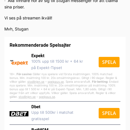
∙ Alla Vinnare hör av sig till Stugan messenger för att claima
sina priser.
Vi ses på streamen ikväll!
Mvh, Stugan
Rekommenderade Spelsajter
Expekt
100% upp till 1500 kr + 64 kr
SPELA
på Expekt-Tipset
18+.
För casino:
Gäller nya spelare vid första insättningen. 100% matchad
bonus. Min. insättning 100 kr. 20x omsättningskrav. Giltigt i 90 dagar. Regler &
villkor gäller.
stodlinjen.se
–
spelpa
us.se
. Spela ansvarsfullt.
För betting:
Endast
nya spelare. Min. insättning 100 kr. 20x omsättningskrav på insättning. 100%
bonus upp till 1 500 kr + 64 kr på Expekt-Tipset. Min. 1,80 odds. Giltigt i 90
dagar från att villkor uppfylls. Villkor gäller. Spela ansvarsfullt. Regler & villkor
gäller.
stodlinjen.se
–
spelpaus.se
.
Dbet
Upp till 500kr i matchat
SPELA
gratisspel