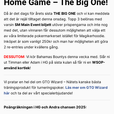
Home Game – The Big One!
Då är det dags för årets sista
THE BIG ONE
och vi kan meddela
att det är rejäl tilltaget denna onsdag. Topp 3 belönas med
varsin
SM Main Event biljett
utöver prispengarna och inte nog
med det, utan vinnaren får dessutom möjligheten att välja ett
av våra limiterade pokermarkerset istället för Magikerhoodie.
Inköpet är som vanligt 250kr och man har möjligheten att göra
2 re-entries under kvällens gång.
DESSUTOM:
Vi kör Bahamas Bountys denna vecka med. Slår ni
ut Timman eller Adam i HG på sista kulan så får ni en
WSOP-
använd kortlek
!
Vi pratar en hel del om GTO Wizard – Nätets kanske bästa
träningsprodukt för turneringspoker.
Läs mer om GTO Wizard
här
och ta del av vårt specialerbjudande!
Poängräkningen i HG och Andra chansen 2025: