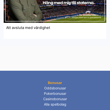
Att avsluta med värdighet
Bonusar
Oddsbonusar
Pokerbonusar
Casinobonusar
Alla spelbolag