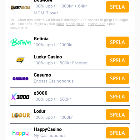
BetMGM
100% upp till 1000kr + 64kr
SPELA
MGM-Tipset
18+. Gäller nya spelare vid första insättningen. Gratisspelet är giltigt i 60 dagar.
Min. 1.80 odds. Regler & villkor
gäller
.
stodlinjen.se
–
spelpaus.se
. Spela
ansvarsfullt.
Betinia
SPELA
100% upp till 1000kr
Lucky Casino
SPELA
100% upp till 500kr Freebet
Casumo
SPELA
Endast Casinobonus
x3000
SPELA
100% upp till 500kr
Lodur
SPELA
100% upp till 1000kr
HappyCasino
SPELA
Ny Casinobonus