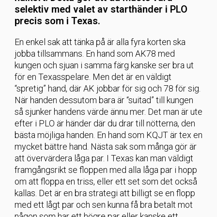
selektiv med valet av starthänder i PLO
precis som i Texas.
En enkel sak att tänka på är alla fyra korten ska
jobba tillsammans. En hand som AK78 med
kungen och sjuan i samma färg kanske ser bra ut
för en Texasspelare. Men det är en väldigt
“spretig” hand, där AK jobbar för sig och 78 för sig.
När handen dessutom bara är “suitad” till kungen
så sjunker handens värde ännu mer. Det man är ute
efter i PLO är händer där du drar till nötterna, den
bästa möjliga handen. En hand som KQJT är tex en
mycket bättre hand. Nästa sak som många gör är
att övervärdera låga par. I Texas kan man väldigt
framgångsrikt se floppen med alla låga par i hopp
om att floppa en triss, eller ett set som det också
kallas. Det är en bra strategi att billigt se en flopp
med ett lågt par och sen kunna få bra betalt mot
någon som har ett högre par eller kanske ett