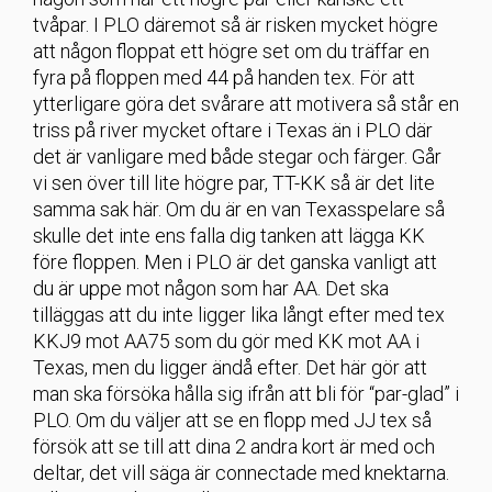
tvåpar. I PLO däremot så är risken mycket högre
att någon floppat ett högre set om du träffar en
fyra på floppen med 44 på handen tex. För att
ytterligare göra det svårare att motivera så står en
triss på river mycket oftare i Texas än i PLO där
det är vanligare med både stegar och färger. Går
vi sen över till lite högre par, TT-KK så är det lite
samma sak här. Om du är en van Texasspelare så
skulle det inte ens falla dig tanken att lägga KK
före floppen. Men i PLO är det ganska vanligt att
du är uppe mot någon som har AA. Det ska
tilläggas att du inte ligger lika långt efter med tex
KKJ9 mot AA75 som du gör med KK mot AA i
Texas, men du ligger ändå efter. Det här gör att
man ska försöka hålla sig ifrån att bli för “par-glad” i
PLO. Om du väljer att se en flopp med JJ tex så
försök att se till att dina 2 andra kort är med och
deltar, det vill säga är connectade med knektarna.