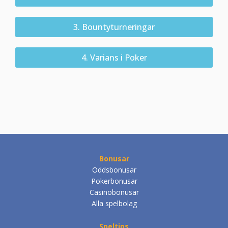
3. Bountyturneringar
4. Varians i Poker
Bonusar
Oddsbonusar
Pokerbonusar
Casinobonusar
Alla spelbolag
Speltips