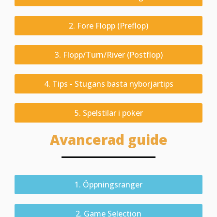
2. Fore Flopp (Preflop)
3. Flopp/Turn/River (Postflop)
4. Tips - Stugans basta nyborjartips
5. Spelstilar i poker
Avancerad guide
1. Öppningsranger
2. Game Selection