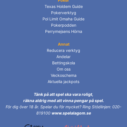
Poker
Texas Holdem Guide
Pokerverktyg
Pol Limit Omaha Guide
Pokerpodden
Perrymejsens Hörna
Annat
Reducera verktyg
Andelar
Bettingskola
Om oss
Veckoschema
Aktuella jackpots
Tänk på att spel ska vara roligt,
räkna aldrig med att vinna pengar på spel.
För dig över 18 år.
Spelar du för mycket? Ring Stödlinjen: 020-
819100
www.spelalagom.se