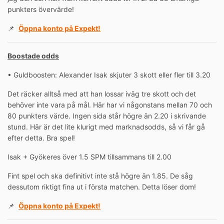
punkters övervärde!
📌
Öppna konto på Expekt!
Boostade odds
• Guldboosten: Alexander Isak skjuter 3 skott eller fler till 3.20
Det räcker alltså med att han lossar iväg tre skott och det
behöver inte vara på mål. Här har vi någonstans mellan 70 och
80 punkters värde. Ingen sida står högre än 2.20 i skrivande
stund. Här är det lite klurigt med marknadsodds, så vi får gå
efter detta. Bra spel!
Isak + Gyökeres över 1.5 SPM tillsammans till 2.00
Fint spel och ska definitivt inte stå högre än 1.85. De såg
dessutom riktigt fina ut i första matchen. Detta löser dom!
📌
Öppna konto på Expekt!