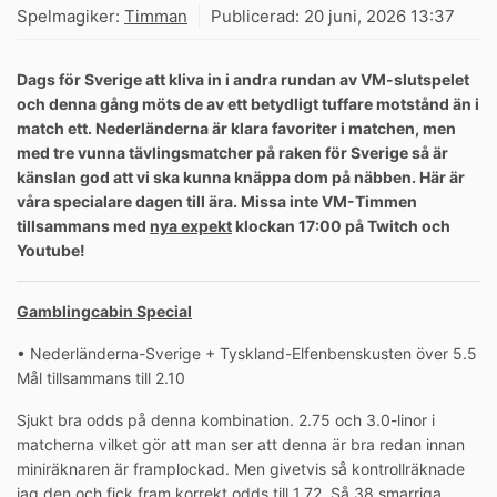
Spelmagiker:
Timman
Publicerad:
20 juni, 2026 13:37
Dags för Sverige att kliva in i andra rundan av VM-slutspelet
och denna gång möts de av ett betydligt tuffare motstånd än i
match ett. Nederländerna är klara favoriter i matchen, men
med tre vunna tävlingsmatcher på raken för Sverige så är
känslan god att vi ska kunna knäppa dom på näbben. Här är
våra specialare dagen till ära. Missa inte VM-Timmen
tillsammans med
nya expekt
klockan 17:00 på Twitch och
Youtube!
Gamblingcabin Special
• Nederländerna-Sverige + Tyskland-Elfenbenskusten över 5.5
Mål tillsammans till 2.10
Sjukt bra odds på denna kombination. 2.75 och 3.0-linor i
matcherna vilket gör att man ser att denna är bra redan innan
miniräknaren är framplockad. Men givetvis så kontrollräknade
jag den och fick fram korrekt odds till 1.72. Så 38 smarriga