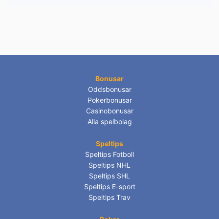
Bonusar
Oddsbonusar
Pokerbonusar
Casinobonusar
Alla spelbolag
Speltips
Speltips Fotboll
Speltips NHL
Speltips SHL
Speltips E-sport
Speltips Trav