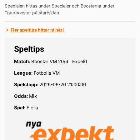
Specialen hittas under Specialer och Boostarna under
Toppboostar på startsidan.
→
Fler speltips hittar ni här!
Speltips
Match:
Boostar VM 20/6 | Expekt
League:
Fotbolls VM
Spelstopp:
2026-06-20 21:00:00
Odds:
Mix
Spel:
Flera