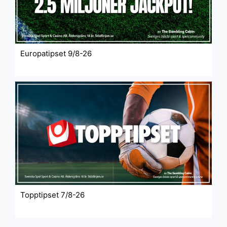
Europatipset 9/8-26
Topptipset 7/8-26