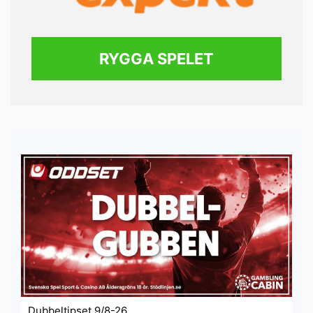
RYGGA SPELET
Dubbeltipset 9/8-26