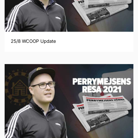
25/8 WCOOP Update