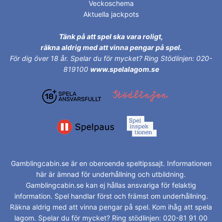
Veckoschema
Aktuella jackpots
Tänk på att spel ska vara roligt,
räkna aldrig med att vinna pengar på spel.
För dig över 18 år.
Spelar du för mycket? Ring Stödlinjen: 020-
819100
www.spelalagom.se
Gamblingcabin.se är en oberoende speltipssajt. Informationen
här är ämnad för underhållning och utbildning.
Gamblingcabin.se kan ej hållas ansvariga för felaktig
information. Spel handlar först och främst om underhållning.
Räkna aldrig med att vinna pengar på spel. Kom ihåg att spela
lagom. Spelar du för mycket? Ring stödlinjen: 020-81 91 00