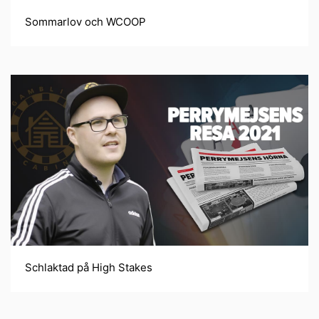
Sommarlov och WCOOP
Schlaktad på High Stakes