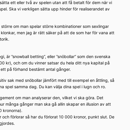
ta ett eller två av spelen utan att få betalt för dem när vi
spel. Ska vi verkligen sätta upp hinder för realiserandet av
u större om man spelar större kombinationer som sexlingar
ina klonkar, men jag är rätt säker på att de som har för vana att
orik.
gi, är ”snowball betting”, eller ”snöbollar” som den svenska
00 kr), och om du vinner satsar du hela ditt nya kapital på
et ett på förhand bestämt antal gånger.
tiv sak med snöbollar jämfört med till exempel en åttling, så
mma spel samma dag. Du kan välja dina spel i lugn och ro.
agement om man analyserar den, vilket vi ska göra. Det
hur många gånger man ska gå allin skapar en
illusion
av att
0 kronorna).
 och förlorar så har du förlorat 10 000 kronor, punkt slut. De
gjordes.