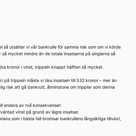
el så utsätter vi vår bankrulle för samma risk som om vi körde
ir så mycket mindre än de totala insatserna på singlarna så
ra kronor i vinst, trippeln knappt hälften så mycket.
or) på trippeln måste vi öka insatsen till 532 kronor – mer än
lig risk att gå bankrutt, åtminstone om tripplar som denna
å till endera av två konsekvenser
:
äntad vinst på grund av lägre insatser.
ns som i bästa fall bromsar bankrullens långsiktiga tillväxt,