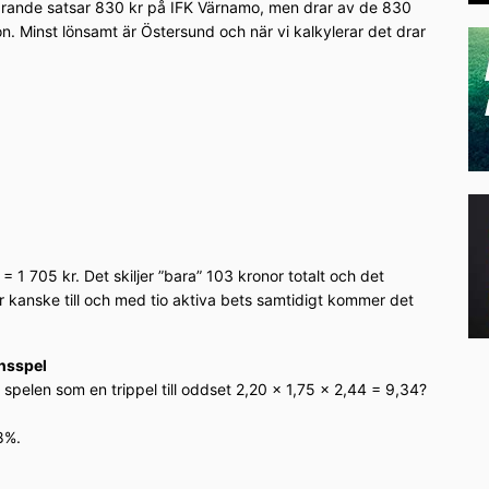
tfarande satsar 830 kr på IFK Värnamo, men drar av de 830
on. Minst lönsamt är Östersund och när vi kalkylerar det drar
 1 705 kr. Det skiljer ”bara” 103 kronor totalt och det
r kanske till och med tio aktiva bets samtidigt kommer det
onsspel
r spelen som en trippel till oddset 2,20 x 1,75 x 2,44 = 9,34?
8%.