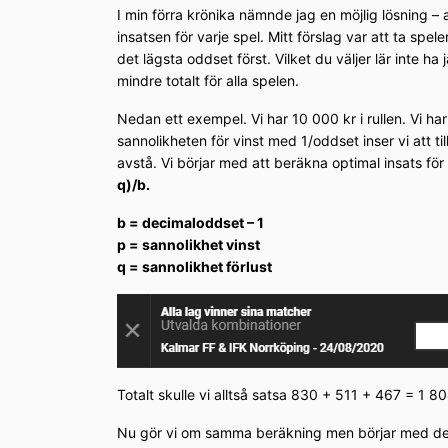
I min förra krönika nämnde jag en möjlig lösning –
insatsen för varje spel. Mitt förslag var att ta sp
det lägsta oddset först. Vilket du väljer lär inte ha
mindre totalt för alla spelen.
Nedan ett exempel. Vi har 10 000 kr i rullen. Vi har
sannolikheten för vinst med 1/oddset inser vi att ti
avstå. Vi börjar med att beräkna optimal insats för
q)/b.
b = decimaloddset – 1
p = sannolikhet vinst
q = sannolikhet förlust
Totalt skulle vi alltså satsa 830 + 511 + 467 = 1 80
Nu gör vi om samma beräkning men börjar med det 