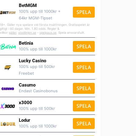
BetMGM
100% upp till 1000kr +
SPELA
64kr MGM-Tipset
18+. Gäller nya spelare vid första insättningen. Gratisspelet är
giltigt i 60 dagar. Min. 1.80 odds. Regler &
villkor
gäller
.
stodlinjen.se
–
spelpaus.se
. Spela ansvarsfullt.
Betinia
SPELA
100% upp till 1000kr
Lucky Casino
100% upp till 500kr
SPELA
Freebet
Casumo
SPELA
Endast Casinobonus
x3000
SPELA
100% upp till 500kr
Lodur
SPELA
100% upp till 1000kr