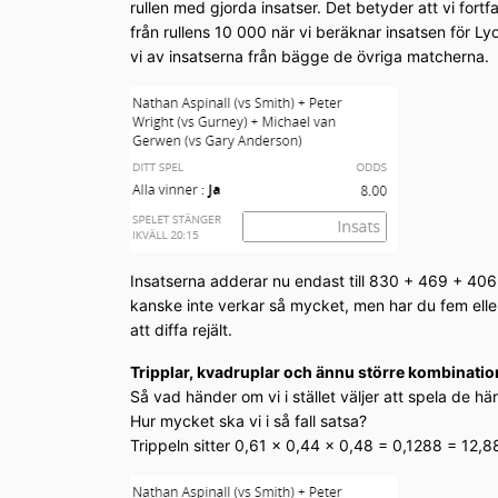
rullen med gjorda insatser. Det betyder att vi for
från rullens 10 000 när vi beräknar insatsen för Ly
vi av insatserna från bägge de övriga matcherna.
Insatserna adderar nu endast till 830 + 469 + 406 =
kanske inte verkar så mycket, men har du fem elle
att diffa rejält.
Tripplar, kvadruplar och ännu större kombinati
Så vad händer om vi i stället väljer att spela de hä
Hur mycket ska vi i så fall satsa?
Trippeln sitter 0,61 x 0,44 x 0,48 = 0,1288 = 12,8