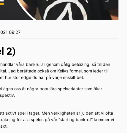
2021 09:27
l 2)
ndlar våra bankrullar genom dålig betsizing, så till den
tal. Jag berättade också om Kellys formel, som leder till
 hur stor edge du har på varje enskilt bet.
vi ägna oss åt några populära spelvarianter som ökar
rspektiv.
tt aktivt spel i taget. Men verkligheten är ju den att vi ofta
träkning för alla spelen på vår ”starting bankroll” kommer vi
äxt.