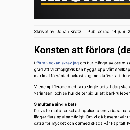
Skrivet av:
Johan Kretz
Publicerad:
14 juni, 
Konsten att förlora (de
I
förra veckan skrev jag
om hur många av oss missha
grad att vi omöjligtvis kan bygga upp vårt spelkapi
maximal förväntad avkastning men kräver att du vet
Vi exemplifierade med raka single bets. I dag ska 
variansen, och se hur de ter sig ur ett bankrullepe
Simultana single bets
Kellys formel är enkel att applicera om vi bara har e
lägger flera spel samtidigt. Om vi då baserar vår u
satsa för mycket och därmed skada vår kapitaltillv