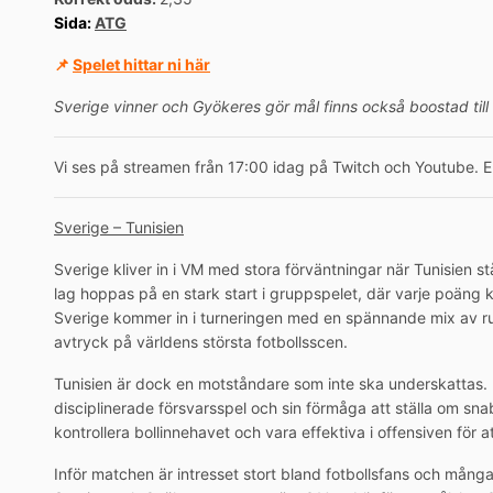
Sida:
ATG
📌
Spelet hittar ni här
Sverige vinner och Gyökeres gör mål finns också boostad till
Vi ses på streamen från 17:00 idag på Twitch och Youtube. E
Sverige – Tunisien
Sverige kliver in i VM med stora förväntningar när Tunisien 
lag hoppas på en stark start i gruppspelet, där varje poäng ka
Sverige kommer in i turneringen med en spännande mix av rut
avtryck på världens största fotbollsscen.
Tunisien är dock en motståndare som inte ska underskattas. D
disciplinerade försvarsspel och sin förmåga att ställa om sn
kontrollera bollinnehavet och vara effektiva i offensiven för
Inför matchen är intresset stort bland fotbollsfans och många