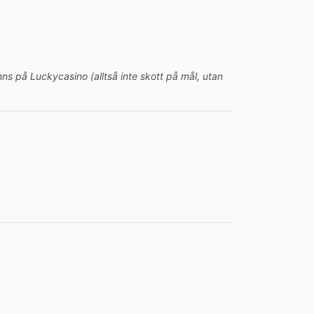
inns på Luckycasino (alltså inte skott på mål, utan