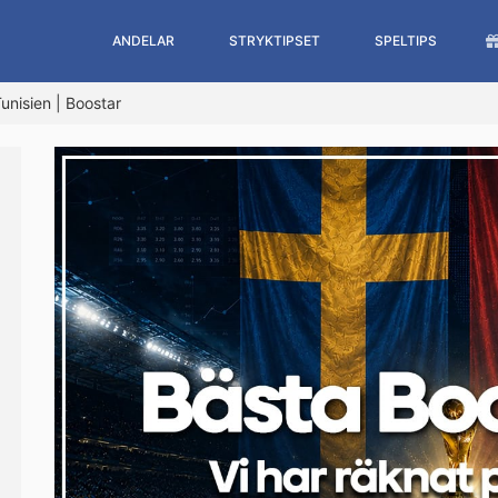
ANDELAR
STRYKTIPSET
SPELTIPS
unisien | Boostar