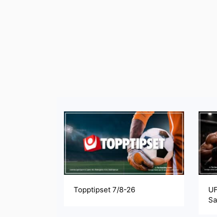
Topptipset 7/8-26
UF
Sa