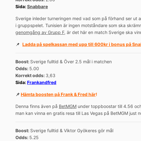
Sida:
Snabbare
Sverige inleder turneringen med vad som på förhand ser ut a
i gruppspelet. Tunisien är ingen motståndare som ska skrä
genomgång av Grupp F,
är det här en match Sverige ska vin
📌
Ladda på spelkassan med upp till 600kr i bonus på Sna
Boost:
Sverige fulltid & Över 2.5 mål i matchen
Odds:
5.00
Korrekt odds:
3,63
Sida:
Frankandfred
📌
Hämta boosten på Frank & Fred här
!
Denna finns även på
BetMGM
under toppboostar till 4.56 och
man kan vinna en gratis resa till Las Vegas på BetMGM just 
Boost:
Sverige fulltid & Viktor Gyökeres gör mål
Odds:
5.25