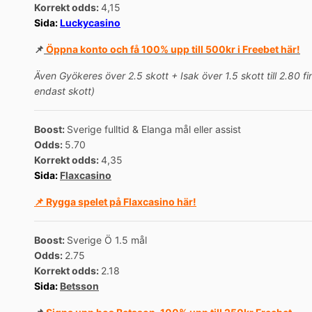
Korrekt odds:
4,15
Sida:
Luckycasino
📌
Öppna konto och få 100% upp till 500kr i Freebet här!
Även Gyökeres över 2.5 skott + Isak över 1.5 skott till 2.80 f
endast skott)
Boost:
Sverige fulltid & Elanga mål eller assist
Odds:
5.70
Korrekt odds:
4,35
Sida:
Flaxcasino
📌 Rygga spelet på Flaxcasino här!
Boost:
Sverige Ö 1.5 mål
Odds:
2.75
Korrekt odds:
2.18
Sida:
Betsson