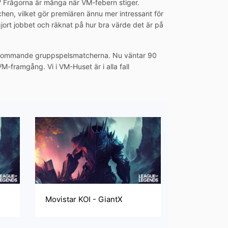
? Frågorna är många när VM-febern stiger.
chen, vilket gör premiären ännu mer intressant för
gjort jobbet och räknat på hur bra värde det är på
de kommande gruppspelsmatcherna. Nu väntar 90
VM-framgång. Vi i VM-Huset är i alla fall
!
Movistar KOI - GiantX