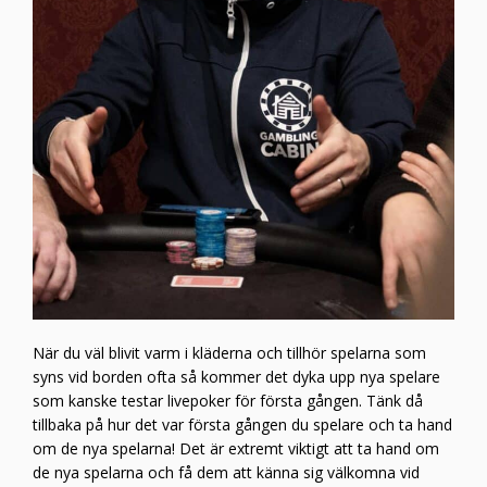
När du väl blivit varm i kläderna och tillhör spelarna som
syns vid borden ofta så kommer det dyka upp nya spelare
som kanske testar livepoker för första gången. Tänk då
tillbaka på hur det var första gången du spelare och ta hand
om de nya spelarna! Det är extremt viktigt att ta hand om
de nya spelarna och få dem att känna sig välkomna vid