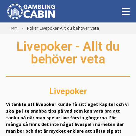
Poker Livepoker Allt du behover veta
Hem
Livepoker - Allt du
behöver veta
Livepoker
Vi tänkte att livepoker kunde få sitt eget kapitel och vi
ska ge lite snabba tips på vad som kan vara bra att
tänka på när man spelar live första gångerna. För
många så finns det inte något livespel i närheten där
man bor och det är mycket enklare att sätta sig att