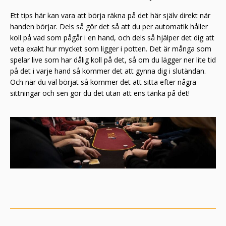
Ett tips här kan vara att börja räkna på det här själv direkt när
handen börjar. Dels så gör det så att du per automatik håller
koll på vad som pågår i en hand, och dels så hjälper det dig att
veta exakt hur mycket som ligger i potten. Det är många som
spelar live som har dålig koll på det, så om du lägger ner lite tid
på det i varje hand så kommer det att gynna dig i slutändan.
Och när du väl börjat så kommer det att sitta efter några
sittningar och sen gör du det utan att ens tänka på det!