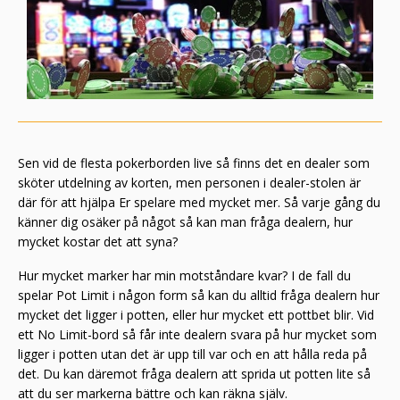
Sen vid de flesta pokerborden live så finns det en dealer som
sköter utdelning av korten, men personen i dealer-stolen är
där för att hjälpa Er spelare med mycket mer. Så varje gång du
känner dig osäker på något så kan man fråga dealern, hur
mycket kostar det att syna?
Hur mycket marker har min motståndare kvar? I de fall du
spelar Pot Limit i någon form så kan du alltid fråga dealern hur
mycket det ligger i potten, eller hur mycket ett pottbet blir. Vid
ett No Limit-bord så får inte dealern svara på hur mycket som
ligger i potten utan det är upp till var och en att hålla reda på
det. Du kan däremot fråga dealern att sprida ut potten lite så
att du ser markerna bättre och kan räkna själv.