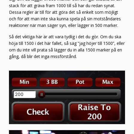
stack för att gräva fram 1000 till så har du redan synat.
Dessa regler är till för att göra det så enkelt som möjligt
och för att man inte ska kunna spela på sin motståndares
reaktioner när man säger syn, eller lägger in 500 marker.
Så det viktiga här är att vara tydlig i det du gör. Om du ska
höja till 1500 i det här fallet, så säg “jag höjer till 1500”, eller
om du inte vill prata så lägger du in alla 1500 marker på en
gång, då blir det inga missförstånd.