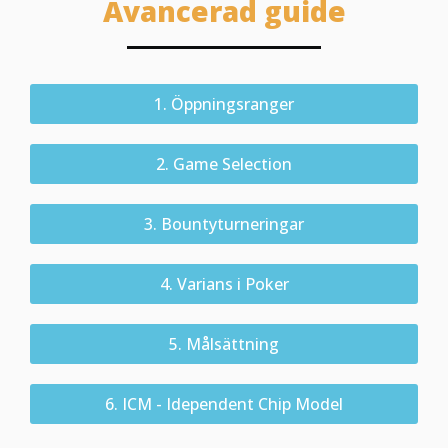
Avancerad guide
1. Öppningsranger
2. Game Selection
3. Bountyturneringar
4. Varians i Poker
5. Målsättning
6. ICM - Idependent Chip Model