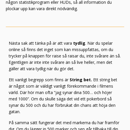
någon statistikprogram eller HUDs, så all information du
plockar upp kan vara direkt nödvändig.
Nästa sak att tänka på är att vara
tydlig
. När du spelar
online så finns det inget som kan missuppfattas, om du
trycker på knappen för raise så raisar du, inte svårare än så.
Egentligen är inte inte svårare än så live heller, men det
gäller att vara tydlig när du gör det.
Ett vanligt begrepp som finns är
String bet.
Ett string bet
är något som är väldigt vanligt förekommande i filmens
värld. Där hör man ofta “jag synar dina 500… och höjer
med 1000”. Om du skulle säga det vid ett pokerbord så
synar du 500 och du har förbrukat din chans att höja den
gatan.
På samma sätt fungerar det med markerna du har framför
dig. Om du lägger in 500 marker och sen går tillbaka till din