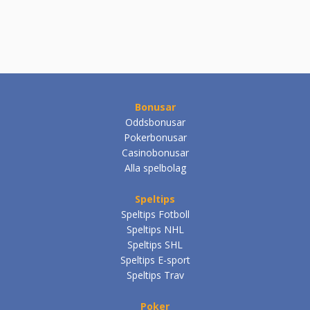
Bonusar
Oddsbonusar
Pokerbonusar
Casinobonusar
Alla spelbolag
Speltips
Speltips Fotboll
Speltips NHL
Speltips SHL
Speltips E-sport
Speltips Trav
Poker