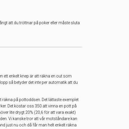
ngt att du tröttnar på poker eller måste sluta
en ett enkelt knep är att räkna en out som
opp så betyder det inte per automatik att du
t räkna på pottoddsen. Det lättaste exemplet
ker. Det kostar oss 350 att vinna en pott på
er lite drygt 20% (20,6 för att vara exakt)
lden. Vi kanske tror att vår motståndare kan
nd just nu och då får man helt enkelt räkna