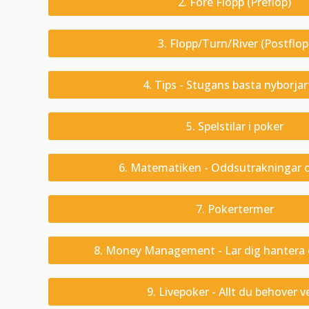
2. Fore Flopp (Preflop)
3. Flopp/Turn/River (Postflop
4. Tips - Stugans basta nyborjar
5. Spelstilar i poker
6. Matematiken - Oddsutrakningar 
7. Pokertermer
8. Money Management - Lar dig hantera d
9. Livepoker - Allt du behover v