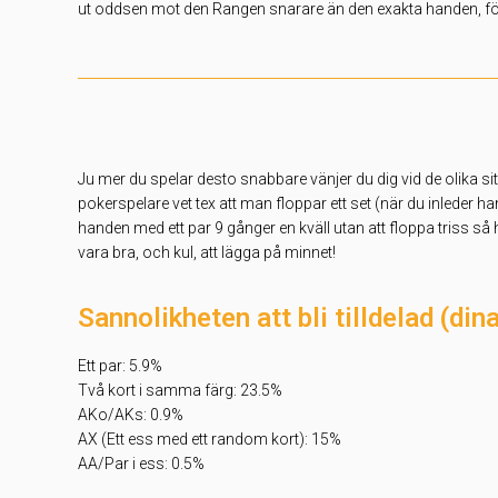
ut oddsen mot den Rangen snarare än den exakta handen, för den
Ju mer du spelar desto snabbare vänjer du dig vid de olika s
pokerspelare vet tex att man floppar ett set (när du inleder h
handen med ett par 9 gånger en kväll utan att floppa triss s
vara bra, och kul, att lägga på minnet!
Sannolikheten att bli tilldelad (dina
Ett par: 5.9%
Två kort i samma färg: 23.5%
AKo/AKs: 0.9%
AX (Ett ess med ett random kort): 15%
AA/Par i ess: 0.5%