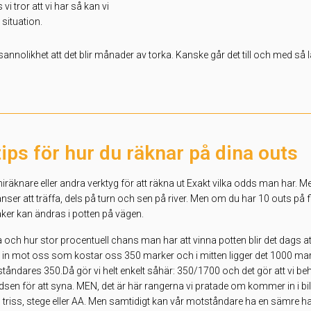
i tror att vi har så kan vi
 situation.
nolikhet att det blir månader av torka. Kanske går det till och med så lå
tips för hur du räknar på dina outs
miniräknare eller andra verktyg för att räkna ut Exakt vilka odds man har. M
er att träffa, dels på turn och sen på river. Men om du har 10 outs på fl
aker kan ändras i potten på vägen.
och hur stor procentuell chans man har att vinna potten blir det dags at
 all in mot oss som kostar oss 350 marker och i mitten ligger det 1000 mar
åndares 350.Då gör vi helt enkelt såhär: 350/1700 och det gör att vi behöv
ddsen för att syna. MEN, det är här rangerna vi pratade om kommer in i bi
 triss, stege eller AA. Men samtidigt kan vår motståndare ha en sämre ha