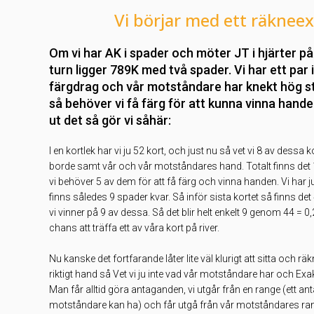
Vi börjar med ett räknee
Om vi har AK i spader och möter JT i hjärter p
turn ligger 789K med två spader. Vi har ett par 
färgdrag och vår motståndare har knekt hög ste
så behöver vi få färg för att kunna vinna hande
ut det så gör vi såhär:
I en kortlek har vi ju 52 kort, och just nu så vet vi 8 av dessa 
borde samt vår och vår motståndares hand. Totalt finns det 
vi behöver 5 av dem för att få färg och vinna handen. Vi har 
finns således 9 spader kvar. Så inför sista kortet så finns det 
vi vinner på 9 av dessa. Så det blir helt enkelt 9 genom 44 = 0
chans att träffa ett av våra kort på river.
Nu kanske det fortfarande låter lite väl klurigt att sitta och rä
riktigt hand så Vet vi ju inte vad vår motståndare har och Exakt
Man får alltid göra antaganden, vi utgår från en range (ett an
motståndare kan ha) och får utgå från vår motståndares ran