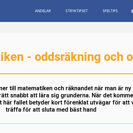
ANDELAR
STRYKTIPSET
SPELTIPS
ken - oddsräkning och o
mer till matematiken och räknandet när man är ny
rätt snabbt att lära sig grunderna. När det kommer
 här fallet betyder kort förenklat utvägar för att 
träffa för att sluta med bäst hand