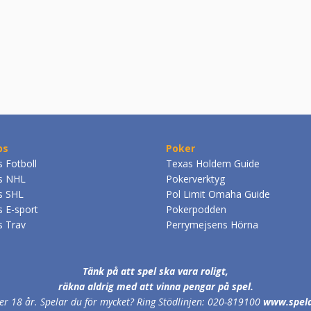
ps
Poker
s Fotboll
Texas Holdem Guide
ps NHL
Pokerverktyg
ps SHL
Pol Limit Omaha Guide
s E-sport
Pokerpodden
s Trav
Perrymejsens Hörna
Tänk på att spel ska vara roligt,
räkna aldrig med att vinna pengar på spel.
ver 18 år.
Spelar du för mycket? Ring Stödlinjen: 020-819100
www.spel