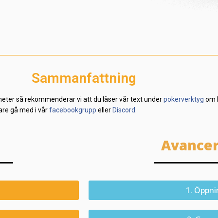
Sammanfattning
heter så rekommenderar vi att du läser vår text under
pokerverktyg
om P
lare gå med i vår
facebookgrupp
eller
Discord.
Avancer
1. Öppni