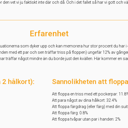
 vet vi ju faktiskt inte där och då. Och i det fallet så har vi gott och vä
Erfarenhet
ituationerna som dyker upp och kan memorera hur stor procent du har i oli
anden med ett par och sen träffar triss på floppen) ungefär 12% av gånger
å har träffar något mindre än du borde just den kvällen. Här kommer en s
 2 hålkort):
Sannolikheten att floppa
Att floppa en triss med ett pockerpar: 11.8
Att para något av dina hålkort: 32.4%
Att floppa färgdrag (eller färg) med din su
Att floppa färg: 0.8%
Att floppa tvåpar utan par i handen: 2%