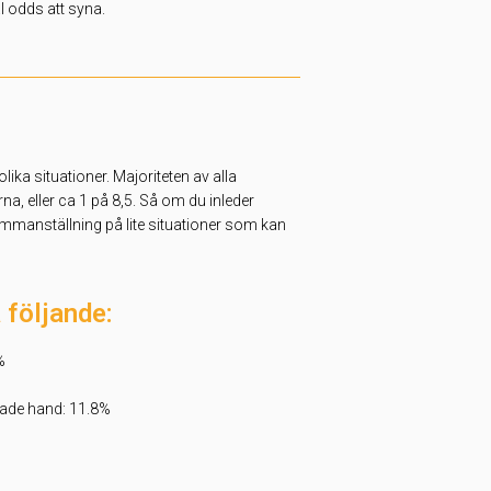
l odds att syna.
ka situationer. Majoriteten av alla
na, eller ca 1 på 8,5. Så om du inleder
ammanställning på lite situationer som kan
 följande:
%
itade hand: 11.8%