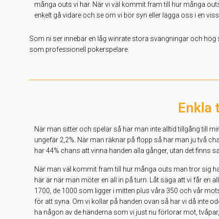
många outs vi har. När vi väl kommit fram till hur många outs v
enkelt gå vidare och se om vi bör syn eller lägga oss i en viss
Som ni ser innebär en låg winrate stora svängningar och hög san
som professionell pokerspelare.
Enkla 
När man sitter och spelar så har man inte alltid tillgång till 
ungefär 2,2%. När man räknar på flopp så har man ju två chans
har 44% chans att vinna handen alla gånger, utan det finns s
När man väl kommit fram till hur många outs man tror sig ha 
här är när man möter en all in på turn. Låt säga att vi får en
1700, de 1000 som ligger i mitten plus våra 350 och vår motst
för att syna. Om vi kollar på handen ovan så har vi då inte o
ha någon av de händerna som vi just nu förlorar mot, tvåpar,