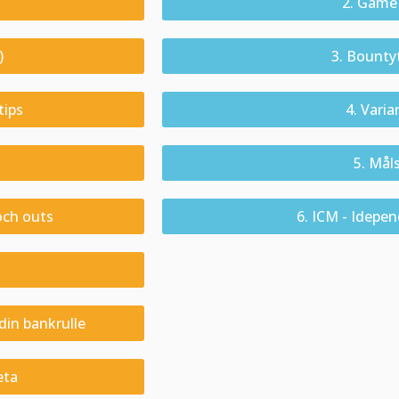
2. Game 
)
3. Bounty
tips
4. Varia
5. Mål
och outs
6. ICM - Idepe
in bankrulle
eta