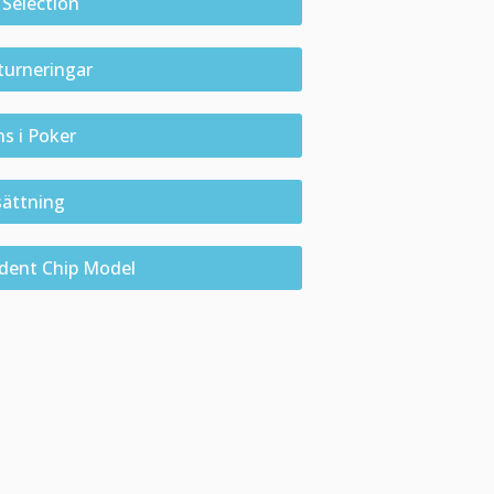
Selection
turneringar
ns i Poker
sättning
ndent Chip Model