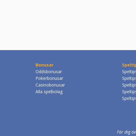
Bonusar
Spelti
Oddsbonusar
Speltip
Pokerbonusar
Spelti
Casinobonusar
Spelti
Alla spelbolag
Speltip
Speltip
För dig ö