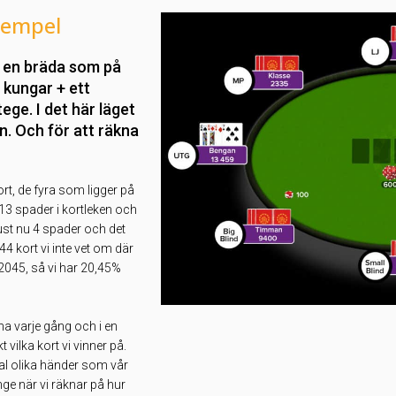
xempel
å en bräda som på
i kungar + ett
ge. I det här läget
n. Och för att räkna
kort, de fyra som ligger på
13 spader i kortleken och
just nu 4 spader och det
44 kort vi inte vet om där
,2045, så vi har 20,45%
kna varje gång och i en
 vilka kort vi vinner på.
tal olika händer som vår
ge när vi räknar på hur