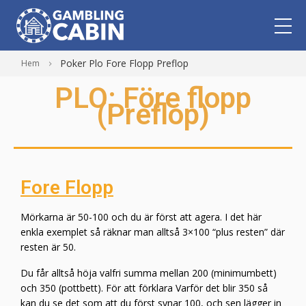
Poker Plo Fore Flopp Preflop
Hem
PLO: Före flopp
(Preflop)
Fore Flopp
Mörkarna är 50-100 och du är först att agera. I det här
enkla exemplet så räknar man alltså 3×100 “plus resten” där
resten är 50.
Du får alltså höja valfri summa mellan 200 (minimumbett)
och 350 (pottbett). För att förklara Varför det blir 350 så
kan du se det som att du först synar 100, och sen lägger in