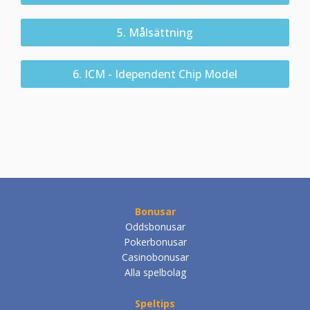
5. Målsättning
6. ICM - Idependent Chip Model
Bonusar
Oddsbonusar
Pokerbonusar
Casinobonusar
Alla spelbolag
Speltips