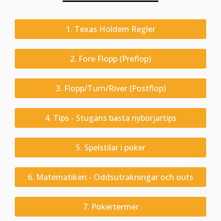
1. Texas Holdem Regler
2. Fore Flopp (Preflop)
3. Flopp/Turn/River (Postflop)
4. Tips - Stugans basta nyborjartips
5. Spelstilar i poker
6. Matematiken - Oddsutrakningar och outs
7. Pokertermer