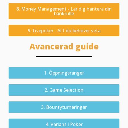
8. Money Management - Lar dig hantera din
bankrulle
9. Livepoker - Allt du behover veta
Avancerad guide
1. Öppningsranger
2. Game Selection
3. Bountyturneringar
4. Varians i Poker